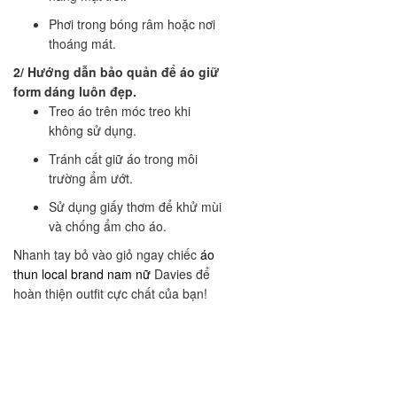
Phơi trong bóng râm hoặc nơi
thoáng mát.
2/ Hướng dẫn bảo quản để áo giữ
form dáng luôn đẹp.
Treo áo trên móc treo khi
không sử dụng.
Tránh cất giữ áo trong môi
trường ẩm ướt.
Sử dụng giấy thơm để khử mùi
và chống ẩm cho áo.
Nhanh tay bỏ vào giỏ ngay chiếc
áo
thun local brand nam nữ
Davies để
hoàn thiện outfit cực chất của bạn!