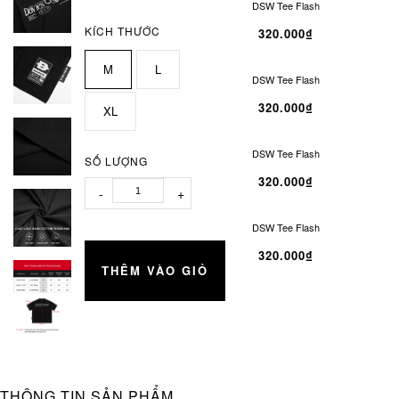
DSW Tee Flash
KÍCH THƯỚC
320.000₫
M
L
DSW Tee Flash
320.000₫
XL
DSW Tee Flash
SỐ LƯỢNG
320.000₫
-
+
DSW Tee Flash
320.000₫
THÊM VÀO GIỎ
THÔNG TIN SẢN PHẨM