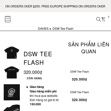
 ORDERS OVER $250. FREE EUROPE SHIPPING ON ORDERS OVER €400.
0
DAVIES
DSW Tee Flash
SẢN PHẨM LIÊN
QUAN
DSW TEE
FLASH
320.000₫
DSW Tee Flash
CÒN HÀNG
320.000₫
►
Giao hàng
Giao hàng miễn phí
DSW Tee Flash
khi mua qua website.
320.000₫
Đơn hàng có giá trị từ
150.000
.