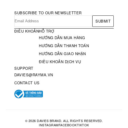
SUBSCRIBE TO OUR NEWSLETTER
SUBMIT
ĐIỀU KHOẢN
HỖ TRỢ
HƯỚNG DẪN MUA HÀNG
HƯỚNG DẪN THANH TOÁN
HƯỚNG DẪN GIAO NHẬN
ĐIỀU KHOẢN DỊCH VỤ
SUPPORT
DAVIES@RAYMA.VN
CONTACT US
© 2026 DAVIES BRAND. ALL RIGHTS RESERVED.
INSTAGRAM
FACEBOOK
TIKTOK