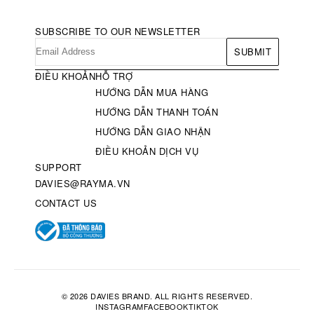
SUBSCRIBE TO OUR NEWSLETTER
SUBMIT
ĐIỀU KHOẢN
HỖ TRỢ
HƯỚNG DẪN MUA HÀNG
HƯỚNG DẪN THANH TOÁN
HƯỚNG DẪN GIAO NHẬN
ĐIỀU KHOẢN DỊCH VỤ
SUPPORT
DAVIES@RAYMA.VN
CONTACT US
© 2026 DAVIES BRAND. ALL RIGHTS RESERVED.
INSTAGRAM
FACEBOOK
TIKTOK