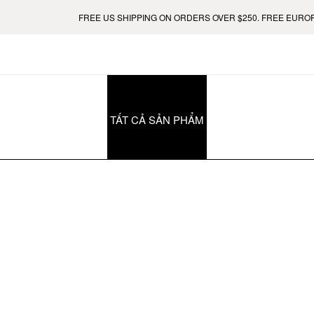
FREE US SHIPPING ON ORDERS OVER $250. FREE EUROPE 
TẤT CẢ SẢN PHẨM