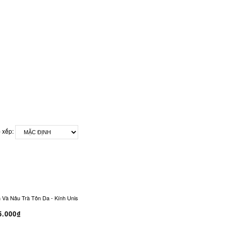
 xếp:
 Nâu Trà Tôn Da - Kính Unisex Office Siren Vintage CO-0321
Kính Râm CONLEY Chữ
5.000₫