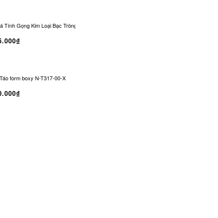
 Tính Gọng Kim Loại Bạc Tròng Đen Chống UV | CO-0329
Kính Râm CONLEY Không
5.000₫
Táo form boxy N-T317-00-X
0.000₫