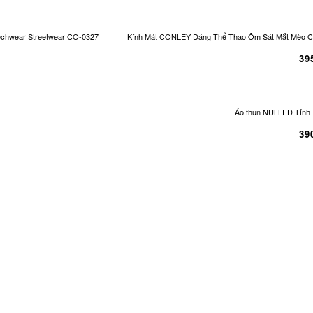
echwear Streetwear CO-0327
Kính Mát CONLEY Dáng Thể Thao Ôm Sát Mắt Mèo Cá
39
Áo thun NULLED Tỉnh 
39