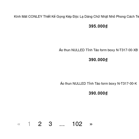
Kính Mát CONLEY Thiết Kế Gọng Kép Độc Lạ Dáng Chữ Nhật Nhỏ Phong Cách T
395.000₫
Áo thun NULLED Tỉnh Táo form boxy N-T317-00-XB
390.000₫
Áo thun NULLED Tỉnh Táo form boxy N-T317-00-K
390.000₫
«
1
2
3
...
102
»