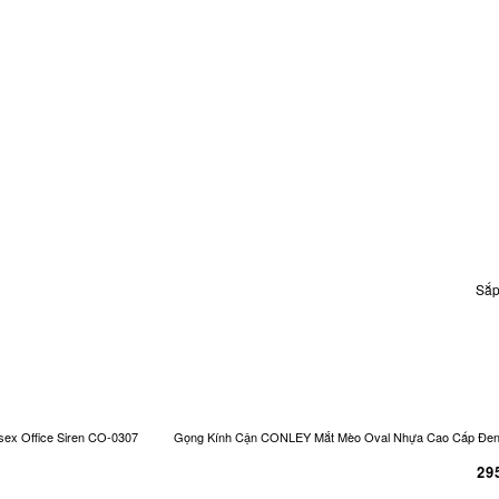
Sắp
ex Office Siren CO-0307
Gọng Kính Cận CONLEY Mắt Mèo Oval Nhựa Cao Cấp Đen Và
29