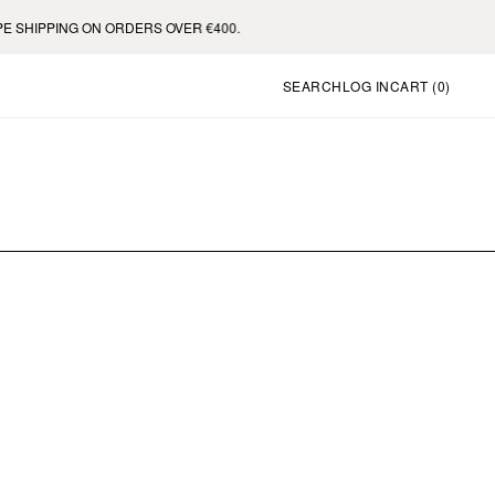
SHIPPING ON ORDERS OVER €400.
SEARCH
LOG IN
CART (
0
)