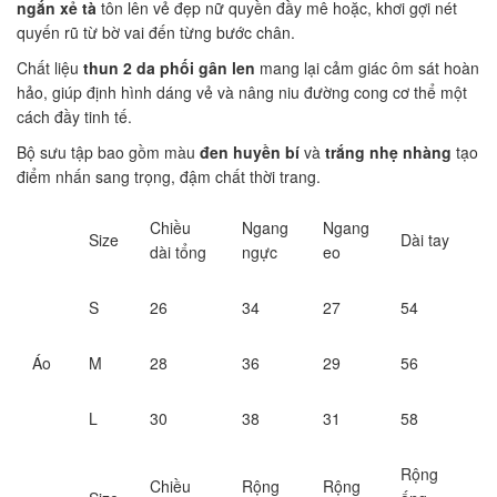
ngắn xẻ tà
tôn lên vẻ đẹp nữ quyền đầy mê hoặc, khơi gợi nét
quyến rũ từ bờ vai đến từng bước chân.
Chất liệu
thun 2 da phối gân len
mang lại cảm giác ôm sát hoàn
hảo, giúp định hình dáng vẻ và nâng niu đường cong cơ thể một
cách đầy tinh tế.
Bộ sưu tập bao gồm màu
đen huyền bí
và
trắng nhẹ nhàng
tạo
điểm nhấn sang trọng, đậm chất thời trang.
Chiều
Ngang
Ngang
Size
Dài tay
dài tổng
ngực
eo
S
26
34
27
54
Áo
M
28
36
29
56
L
30
38
31
58
Rộng
Chiều
Rộng
Rộng