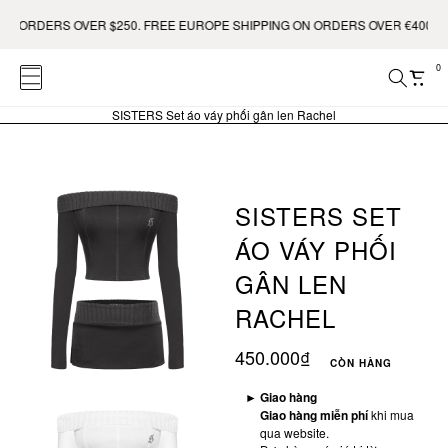
ORDERS OVER $250. FREE EUROPE SHIPPING ON ORDERS OVER €400.
0
SISTERS Set áo váy phối gân len Rachel
SISTERS SET
ÁO VÁY PHỐI
GÂN LEN
RACHEL
450.000₫
CÒN HÀNG
►
Giao hàng
Giao hàng miễn phí
khi mua
qua website.