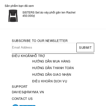
Sản phẩm bạn đã xem
SISTERS Set áo váy phối gân len Rachel
450.000₫
SUBSCRIBE TO OUR NEWSLETTER
SUBMIT
ĐIỀU KHOẢN
HỖ TRỢ
HƯỚNG DẪN MUA HÀNG
HƯỚNG DẪN THANH TOÁN
HƯỚNG DẪN GIAO NHẬN
ĐIỀU KHOẢN DỊCH VỤ
SUPPORT
DAVIES@RAYMA.VN
CONTACT US