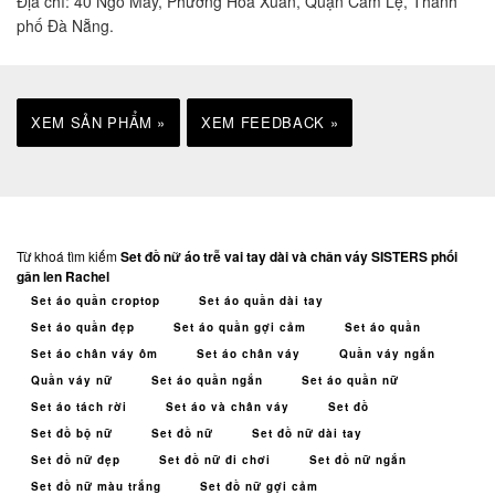
Địa chỉ: 40 Ngô Mây, Phường Hòa Xuân, Quận Cẩm Lệ, Thành
phố Đà Nẵng.
XEM SẢN PHẨM »
XEM FEEDBACK »
Từ khoá tìm kiếm
Set đồ nữ áo trễ vai tay dài và chân váy SISTERS phối
gân len Rachel
Set áo quần croptop
Set áo quần dài tay
Set áo quần đẹp
Set áo quần gợi cảm
Set áo quần
Set áo chân váy ôm
Set áo chân váy
Quần váy ngắn
Quần váy nữ
Set áo quần ngắn
Set áo quần nữ
Set áo tách rời
Set áo và chân váy
Set đồ
Set đồ bộ nữ
Set đồ nữ
Set đồ nữ dài tay
Set đồ nữ đẹp
Set đồ nữ đi chơi
Set đồ nữ ngắn
Set đồ nữ màu trắng
Set đồ nữ gợi cảm