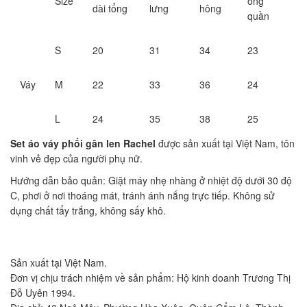
Size
ống
dài tổng
lưng
hông
quần
S
20
31
34
23
Váy
M
22
33
36
24
L
24
35
38
25
Set áo váy phối gân len Rachel
được sản xuất tại Việt Nam, tôn
vinh vẻ đẹp của người phụ nữ.
Hướng dẫn bảo quản: Giặt máy nhẹ nhàng ở nhiệt độ dưới 30 độ
C, phơi ở nơi thoáng mát, tránh ánh nắng trực tiếp. Không sử
dụng chất tẩy trắng, không sấy khô.
Sản xuất tại Việt Nam.
Đơn vị chịu trách nhiệm về sản phẩm: Hộ kinh doanh Trương Thị
Đỗ Uyên 1994.