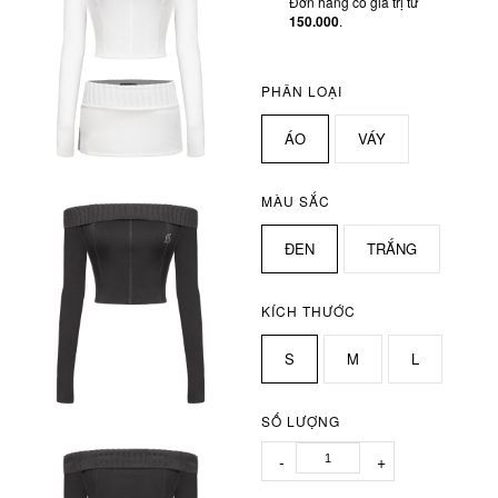
Đơn hàng có giá trị từ
150.000
.
PHÂN LOẠI
ÁO
VÁY
MÀU SẮC
ĐEN
TRẮNG
KÍCH THƯỚC
S
M
L
SỐ LƯỢNG
-
+