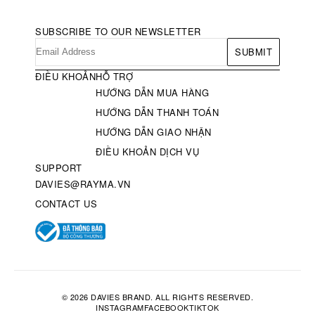
SUBSCRIBE TO OUR NEWSLETTER
SUBMIT
ĐIỀU KHOẢN
HỖ TRỢ
HƯỚNG DẪN MUA HÀNG
HƯỚNG DẪN THANH TOÁN
HƯỚNG DẪN GIAO NHẬN
ĐIỀU KHOẢN DỊCH VỤ
SUPPORT
DAVIES@RAYMA.VN
CONTACT US
© 2026 DAVIES BRAND. ALL RIGHTS RESERVED.
INSTAGRAM
FACEBOOK
TIKTOK