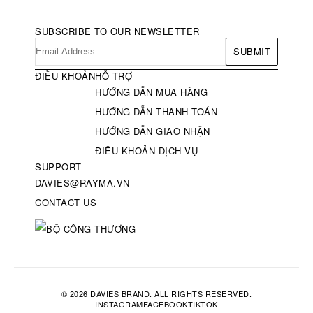
SUBSCRIBE TO OUR NEWSLETTER
SUBMIT
ĐIỀU KHOẢN
HỖ TRỢ
HƯỚNG DẪN MUA HÀNG
HƯỚNG DẪN THANH TOÁN
HƯỚNG DẪN GIAO NHẬN
ĐIỀU KHOẢN DỊCH VỤ
SUPPORT
DAVIES@RAYMA.VN
CONTACT US
© 2026 DAVIES BRAND. ALL RIGHTS RESERVED.
INSTAGRAM
FACEBOOK
TIKTOK