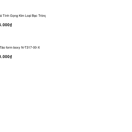
 Tính Gọng Kim Loại Bạc Tròng Đen Chống UV | CO-0329
Kính Râm CONLEY Không
5.000₫
Táo form boxy N-T317-00-X
0.000₫