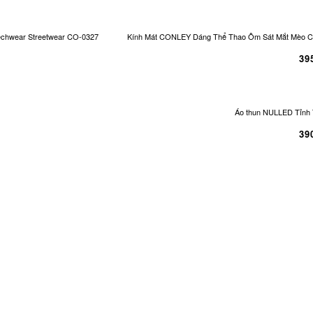
echwear Streetwear CO-0327
Kính Mát CONLEY Dáng Thể Thao Ôm Sát Mắt Mèo Cá
39
Áo thun NULLED Tỉnh 
39