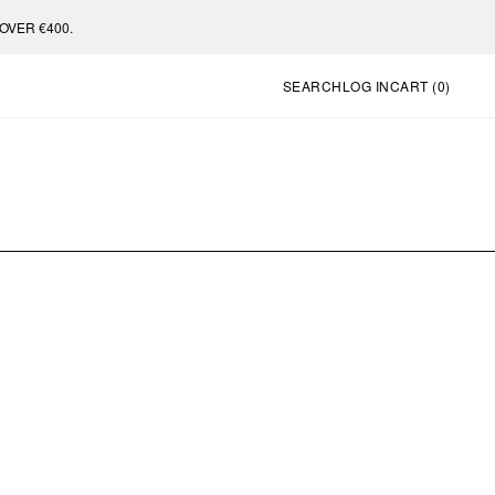
R €400.
SEARCH
LOG IN
CART (
0
)