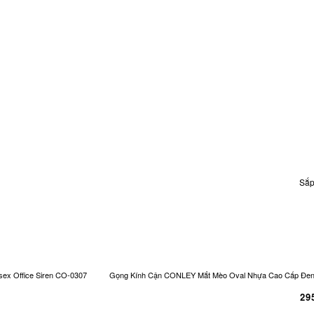
Sắp
ex Office Siren CO-0307
Gọng Kính Cận CONLEY Mắt Mèo Oval Nhựa Cao Cấp Đen Và
29