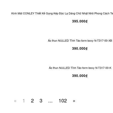
Kính Mát CONLEY Thiết Kế Gọng Kép Độc Lạ Dáng Chữ Nhật Nhỏ Phong Cách T
395.000₫
Áo thun NULLED Tỉnh Táo form boxy N-T317-00-XB
390.000₫
Áo thun NULLED Tỉnh Táo form boxy N-T317-00-K
390.000₫
«
1
2
3
...
102
»