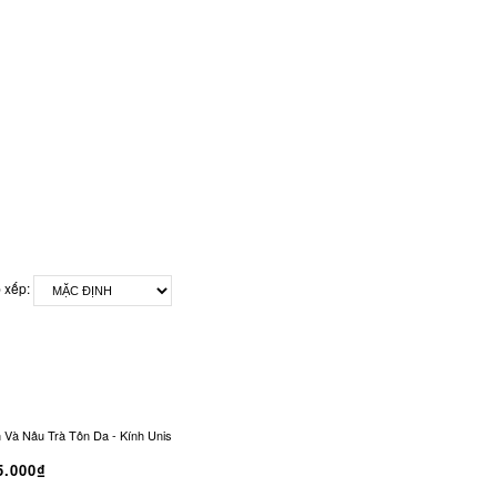
 xếp:
 Nâu Trà Tôn Da - Kính Unisex Office Siren Vintage CO-0321
Kính Râm CONLEY Chữ
5.000₫