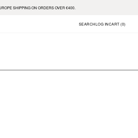
OPE SHIPPING ON ORDERS OVER €400.
SEARCH
LOG IN
CART (
0
)