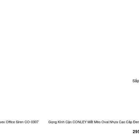
Sắp
ex Office Siren CO-0307
Gọng Kính Cận CONLEY Mắt Mèo Oval Nhựa Cao Cấp Đen Và
29