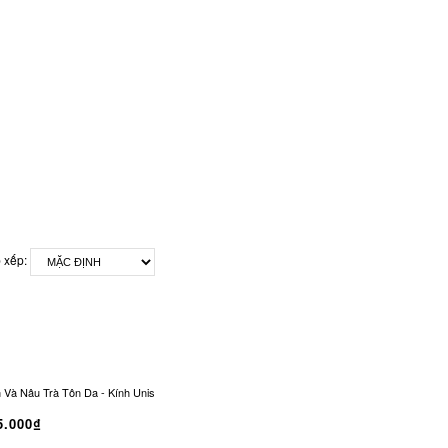
 xếp:
 Nâu Trà Tôn Da - Kính Unisex Office Siren Vintage CO-0321
Kính Râm CONLEY Chữ
5.000₫