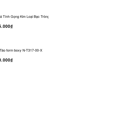
 Tính Gọng Kim Loại Bạc Tròng Đen Chống UV | CO-0329
Kính Râm CONLEY Không
5.000₫
Táo form boxy N-T317-00-X
0.000₫