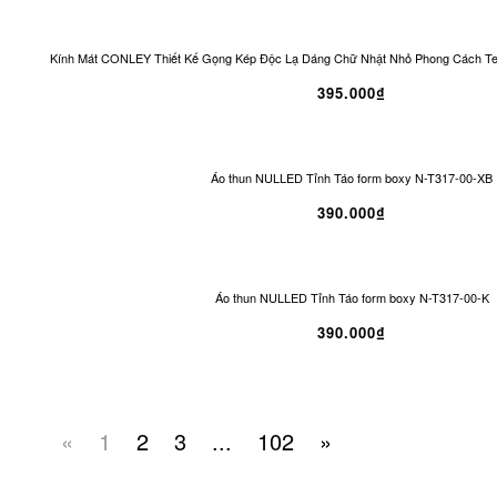
Kính Mát CONLEY Thiết Kế Gọng Kép Độc Lạ Dáng Chữ Nhật Nhỏ Phong Cách T
395.000₫
Áo thun NULLED Tỉnh Táo form boxy N-T317-00-XB
390.000₫
Áo thun NULLED Tỉnh Táo form boxy N-T317-00-K
390.000₫
«
1
2
3
...
102
»