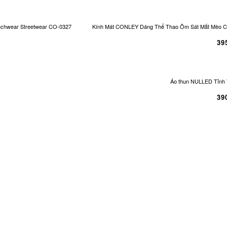
echwear Streetwear CO-0327
Kính Mát CONLEY Dáng Thể Thao Ôm Sát Mắt Mèo Cá
39
Áo thun NULLED Tỉnh 
39