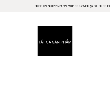
FREE US SHIPPING ON ORDERS OVER $250. FREE EUR
TẤT CẢ SẢN PHẨM