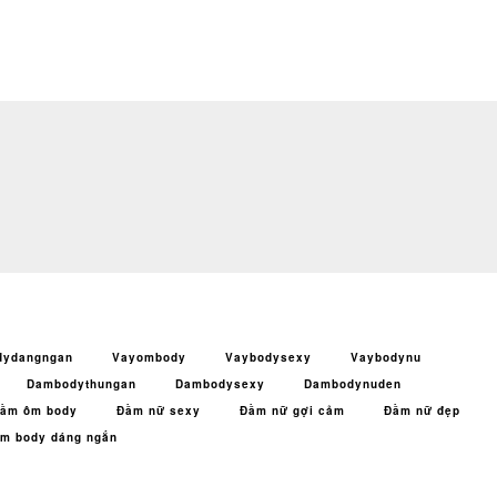
dydangngan
Vayombody
Vaybodysexy
Vaybodynu
Dambodythungan
Dambodysexy
Dambodynuden
ầm ôm body
Đầm nữ sexy
Đầm nữ gợi cảm
Đầm nữ đẹp
m body dáng ngắn