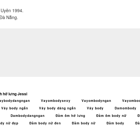
ỗ Uyên 1994.
 Đà Nẵng.
h hở lưng Jessi
aybodydangngan
Vayombodysexy
Vayombodyngan
Vayombo
Váy body ngắn
Váy body dáng ngắn
Váy body
Damombody
Dambodydangngan
Đầm ôm hở lưng
Đầm ôm body nữ
Đ
dy nữ đẹp
Đầm body nữ đen
Đầm body nữ
Đầm body
Đầ