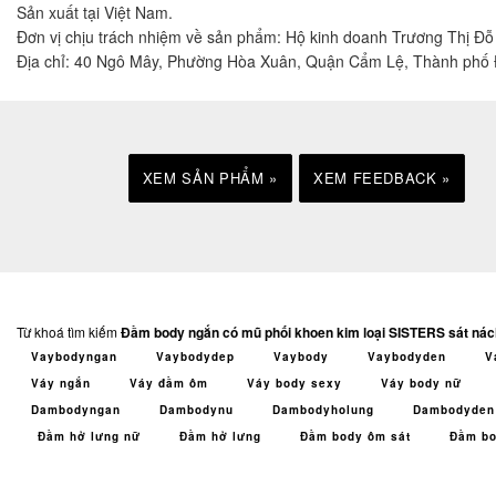
Sản xuất tại Việt Nam.
Đơn vị chịu trách nhiệm về sản phẩm: Hộ kinh doanh Trương Thị Đ
Địa chỉ: 40 Ngô Mây, Phường Hòa Xuân, Quận Cẩm Lệ, Thành phố
XEM SẢN PHẨM »
XEM FEEDBACK »
Từ khoá tìm kiếm
Đầm body ngắn có mũ phối khoen kim loại SISTERS sát nác
Vaybodyngan
Vaybodydep
Vaybody
Vaybodyden
V
Váy ngắn
Váy đầm ôm
Váy body sexy
Váy body nữ
Dambodyngan
Dambodynu
Dambodyholung
Dambodyden
Đầm hở lưng nữ
Đầm hở lưng
Đầm body ôm sát
Đầm bo