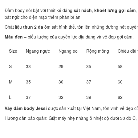
Đầm body nổi bật với thiết kế dáng
sát nách
,
khoét lưng gợi cảm
,
bất ngờ cho diện mạo thêm phần bí ẩn.
Chất liệu
thun 2 da
ôm sát hình thể, tôn lên những đường nét quyến 
Màu đen
– biểu tượng của quyền lực dịu dàng và vẻ đẹp gợi cảm.
Size
Ngang ngực
Ngang eo
Rộng mông
Chiều dài 
S
33
29
35
58
M
35
30
37
60
L
37
32
39
62
Váy đầm body Jessi
được sản xuất tại Việt Nam, tôn vinh vẻ đẹp 
Hướng dẫn bảo quản: Giặt máy nhẹ nhàng ở nhiệt độ dưới 30 độ C, p