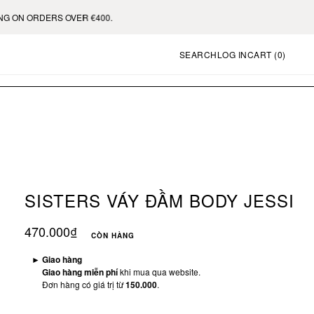
N ORDERS OVER €400.
SEARCH
LOG IN
CART (
0
)
SISTERS VÁY ĐẦM BODY JESSI
470.000₫
CÒN HÀNG
►
Giao hàng
Giao hàng miễn phí
khi mua qua website.
Đơn hàng có giá trị từ
150.000
.