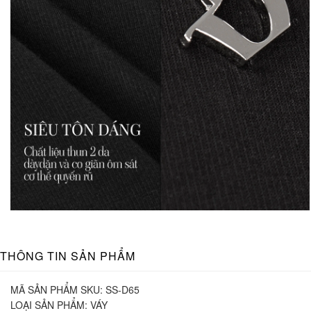
THÔNG TIN SẢN PHẨM
MÃ SẢN PHẨM SKU:
SS-D65
LOẠI SẢN PHẨM:
VÁY