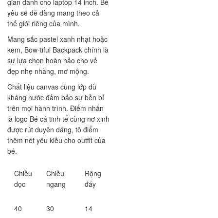
gian dành cho laptop 14 inch. Bé
yêu sẽ dễ dàng mang theo cả
thế giới riêng của mình.
​Mang sắc pastel xanh nhạt hoặc
kem, Bow-tiful Backpack chính là
sự lựa chọn hoàn hảo cho vẻ
đẹp nhẹ nhàng, mơ mộng.
​Chất liệu canvas cùng lớp dù
kháng nước đảm bảo sự bền bỉ
trên mọi hành trình. Điểm nhấn
là logo Bé cá tinh tế cùng nơ xinh
được rút duyên dáng, tô điểm
thêm nét yêu kiều cho outfit của
bé.
Chiều
Chiều
Rộng
dọc
ngang
đáy
40
30
14