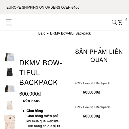
E EUROPE SHIPPING ON ORDERS OVER €400.
0
Balo
DKMV Bow-tiful Backpack
SẢN PHẨM LIÊN
QUAN
DKMV BOW-
TIFUL
BACKPACK
DKMV Bow-tiful Backpack
600.000₫
600.000₫
CÒN HÀNG
DKMV Bow-tiful Backpack
►
Giao hàng
Giao hàng miễn phí
600.000₫
khi mua qua website.
Đơn hàng có giá trị từ