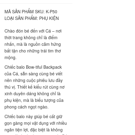
MÃ SẢN PHẨM SKU:
K-P50
LOẠI SẢN PHẨM:
PHỤ KIỆN
Chào đón bé đến với Cá – nơi
thời trang không chỉ là điểm
nhấn, mà là nguồn cảm hứng
bất tận cho những trái tim thơ
mộng.
Chiếc balo Bow-tiful Backpack
của Cá, sẵn sàng cùng bé viết
nên những cuộc phiêu lưu đầy
thú vị. Thiết kế kiểu rút cùng nơ
xinh duyên dáng không chỉ là
phụ kiện, mà là biểu tượng của
phong cách ngọt ngào.
​Chiếc balo này giúp bé cất giữ
gọn gàng mọi vật dụng với nhiều
ngăn tiện lợi, đặc biệt là không