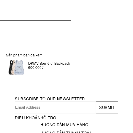
Sản phẩm bạn đã xem
DKMV Bow-tiful Backpack
600.000₫
SUBSCRIBE TO OUR NEWSLETTER
SUBMIT
ĐIỀU KHOẢN
HỖ TRỢ
HƯỚNG DẪN MUA HÀNG
HƯỚNG DẪN THANH TOÁN