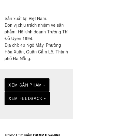
Sản xuất tại Việt Nam.
Đơn vị chịu trách nhiệm về sản
phẩm: Hộ kinh doanh Trương Thị
Đỗ Uyên 1994.
Địa chỉ: 40 Ngô Mây, Phường
Hòa Xuân, Quận Cẩm Lệ, Thành
phố Đà Nẵng.
XEM SẢN PHẨM »
XEM FEEDBACK »
Từ khoá tìm kiếm
DKMV Bow-tiful