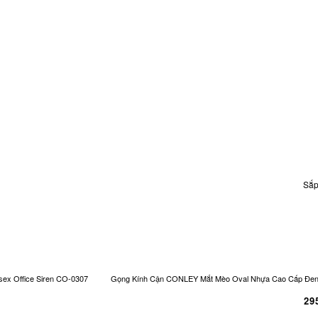
Sắp
ex Office Siren CO-0307
Gọng Kính Cận CONLEY Mắt Mèo Oval Nhựa Cao Cấp Đen Và
29