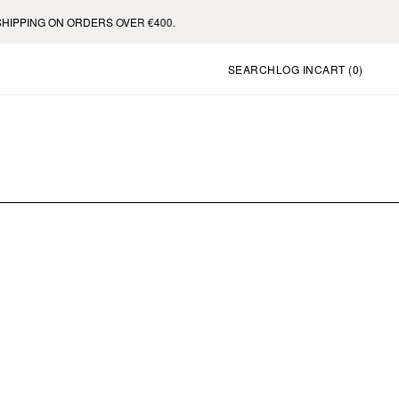
PPING ON ORDERS OVER €400.
SEARCH
LOG IN
CART (
0
)