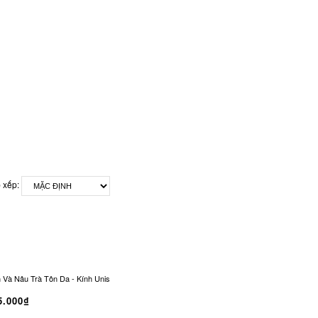
 xếp:
 Nâu Trà Tôn Da - Kính Unisex Office Siren Vintage CO-0321
Kính Râm CONLEY Chữ
5.000₫