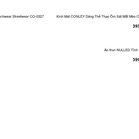
echwear Streetwear CO-0327
Kính Mát CONLEY Dáng Thể Thao Ôm Sát Mắt Mèo Cá
39
Áo thun NULLED Tỉnh 
39