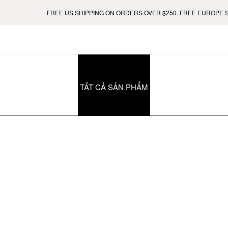
FREE US SHIPPING ON ORDERS OVER $250. FREE EUROPE SHI
TẤT CẢ SẢN PHẨM