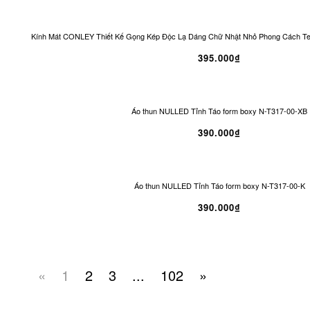
Kính Mát CONLEY Thiết Kế Gọng Kép Độc Lạ Dáng Chữ Nhật Nhỏ Phong Cách T
395.000₫
Áo thun NULLED Tỉnh Táo form boxy N-T317-00-XB
390.000₫
Áo thun NULLED Tỉnh Táo form boxy N-T317-00-K
390.000₫
«
1
2
3
...
102
»