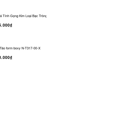
 Tính Gọng Kim Loại Bạc Tròng Đen Chống UV | CO-0329
Kính Râm CONLEY Không
5.000₫
Táo form boxy N-T317-00-X
0.000₫