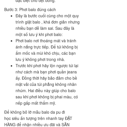
đặc biệt chỗ dệt bông.
Bước 3: Phơi balo đúng cách
Đây là bước cuối cùng cho một quy
trình giặt balo , khá đơn giản nhưng
nhiều bạn dễ làm sai. Sau đây là
một số lưu ý khi phơi balo:
Phơi balo nơi thoáng mát và tránh
ánh nắng trực tiếp. Để túi không bị
ẩm mốc và mùi khó chịu, các bạn
lưu ý không phơi trong nhà.
Trước khi phơi hãy lộn ngược túi lại
như cách mà bạn phơi quần jeans
ấy. Đồng thời hãy bảo đảm cho bề
mặt vải của túi phẳng không nhăn
nhúm. Hai điều này giúp cho balo
sau khi phơi không bị phai màu, có
nếp gấp mất thẩm mỹ.
Để không bỏ lỡ mẫu balo da pu đi
học siêu ấn tượng trên nhanh tay ĐẶT
HÀNG để nhận nhiều ưu đãi và SĂN