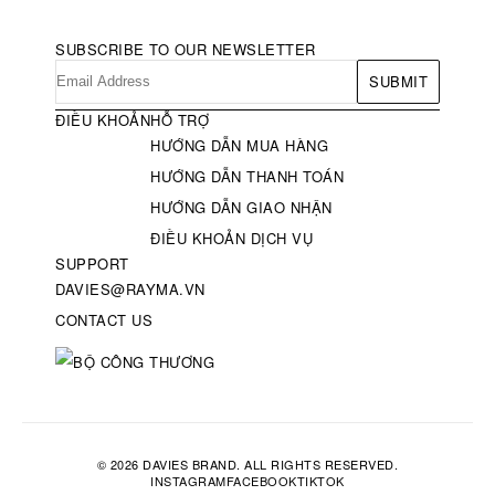
SUBSCRIBE TO OUR NEWSLETTER
SUBMIT
ĐIỀU KHOẢN
HỖ TRỢ
HƯỚNG DẪN MUA HÀNG
HƯỚNG DẪN THANH TOÁN
HƯỚNG DẪN GIAO NHẬN
ĐIỀU KHOẢN DỊCH VỤ
SUPPORT
DAVIES@RAYMA.VN
CONTACT US
© 2026 DAVIES BRAND. ALL RIGHTS RESERVED.
INSTAGRAM
FACEBOOK
TIKTOK