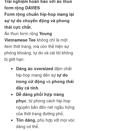
Trải nghiệm hoàn hảo với áo thun
form rộng DAVIES
Form rộng chuẩn hip-hop mang lại
sự tự do chuyển động và phong
thái cực chất.
Áo thun form rộng
Young
Vietnamese Tee
không chỉ là một
item thời trang, mà còn thể hiện sự
phóng khoáng, tự do và cái tôi không
bị giới hạn.
Dáng áo oversized
đậm chất
hip-hop mang đến sự
tự do
trong cử động
và
phong thái
đầy cá tính
.
Dễ dàng phối hợp trang
phục
, từ phong cách hip-hop
nguyên bản đến nét ngẫu hứng
của thời trang đường phố.
Tôn dáng,
phù hợp với mọi vóc
dáng cơ thể.