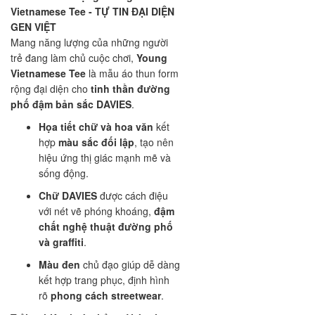
Vietnamese Tee - TỰ TIN ĐẠI DIỆN
GEN VIỆT
Mang năng lượng của những người
trẻ đang làm chủ cuộc chơi,
Young
Vietnamese Tee
là mẫu áo thun form
rộng đại diện cho
tinh thần đường
phố đậm bản sắc DAVIES
.
Họa tiết chữ và hoa văn
kết
hợp
màu sắc đối lập
, tạo nên
hiệu ứng thị giác mạnh mẽ và
sống động.
Chữ DAVIES
được cách điệu
với nét vẽ phóng khoáng,
đậm
chất nghệ thuật đường phố
và graffiti
.
Màu đen
chủ đạo giúp dễ dàng
kết hợp trang phục, định hình
rõ
phong cách streetwear
.