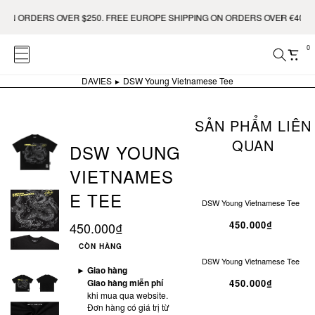
 ORDERS OVER $250. FREE EUROPE SHIPPING ON ORDERS OVER €400.
0
DAVIES
DSW Young Vietnamese Tee
SẢN PHẨM LIÊN
QUAN
DSW YOUNG
VIETNAMES
E TEE
DSW Young Vietnamese Tee
450.000₫
450.000₫
CÒN HÀNG
DSW Young Vietnamese Tee
►
Giao hàng
Giao hàng miễn phí
450.000₫
khi mua qua website.
Đơn hàng có giá trị từ