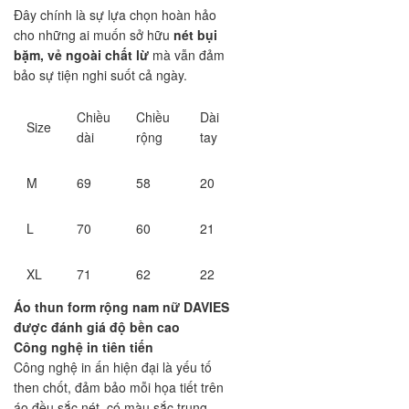
Đây chính là sự lựa chọn hoàn hảo
cho những ai muốn sở hữu
nét bụi
bặm, vẻ ngoài chất lừ
mà vẫn đảm
bảo sự tiện nghi suốt cả ngày.
Chiều
Chiều
Dài
Size
dài
rộng
tay
M
69
58
20
L
70
60
21
XL
71
62
22
Áo thun form rộng nam nữ DAVIES
được đánh giá độ bền cao
Công nghệ in tiên tiến
Công nghệ in ấn hiện đại là yếu tố
then chốt, đảm bảo mỗi họa tiết trên
áo đều sắc nét, có màu sắc trung