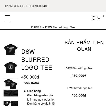
IPPING ON ORDERS OVER €400.
0
DAVIES
DSW Blurred Logo Tee
SẢN PHẨM LIÊN
QUAN
DSW
BLURRED
LOGO TEE
DSW Blurred Logo Tee
450.000₫
450.000₫
CÒN HÀNG
DSW Blurred Logo Tee
►
Giao hàng
Giao hàng miễn phí
450.000₫
khi mua qua website.
Đơn hàng có giá trị từ