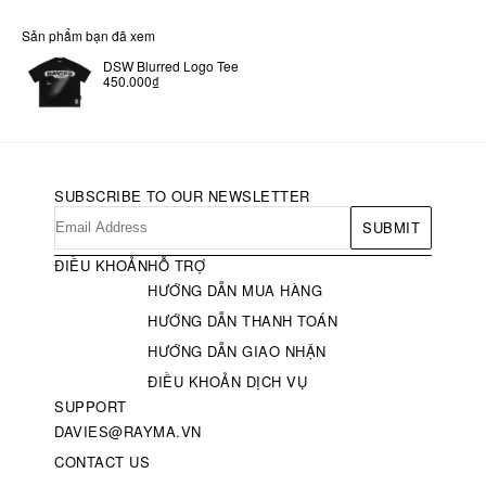
Sản phẩm bạn đã xem
DSW Blurred Logo Tee
450.000₫
SUBSCRIBE TO OUR NEWSLETTER
SUBMIT
ĐIỀU KHOẢN
HỖ TRỢ
HƯỚNG DẪN MUA HÀNG
HƯỚNG DẪN THANH TOÁN
HƯỚNG DẪN GIAO NHẬN
ĐIỀU KHOẢN DỊCH VỤ
SUPPORT
DAVIES@RAYMA.VN
CONTACT US