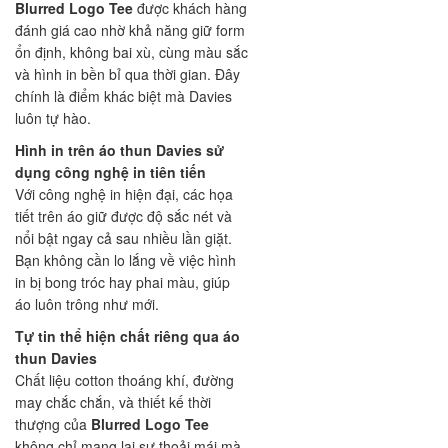
Blurred Logo Tee
được khách hàng
đánh giá cao nhờ khả năng giữ form
ổn định, không bai xù, cùng màu sắc
và hình in bền bỉ qua thời gian. Đây
chính là điểm khác biệt mà Davies
luôn tự hào.
Hình in trên áo thun Davies sử
dụng công nghệ in tiên tiến
Với công nghệ in hiện đại, các họa
tiết trên áo giữ được độ sắc nét và
nổi bật ngay cả sau nhiều lần giặt.
Bạn không cần lo lắng về việc hình
in bị bong tróc hay phai màu, giúp
áo luôn trông như mới.
Tự tin thể hiện chất riêng qua áo
thun Davies
Chất liệu cotton thoáng khí, đường
may chắc chắn, và thiết kế thời
thượng của
Blurred Logo Tee
không chỉ mang lại sự thoải mái mà