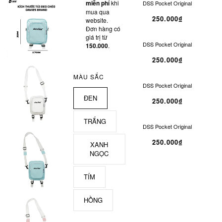
miễn phí
khi
DSS Pocket Original
mua qua
250.000₫
website.
Đơn hàng có
giá trị từ
DSS Pocket Original
150.000
.
250.000₫
MÀU SẮC
DSS Pocket Original
ĐEN
250.000₫
TRẮNG
DSS Pocket Original
250.000₫
XANH
NGỌC
TÍM
HỒNG