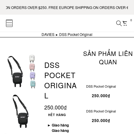
 ORDERS OVER $250. FREE EUROPE SHIPPING ON ORDERS OVER €400.
0
DAVIES
DSS Pocket Original
SẢN PHẨM LIÊN
QUAN
DSS
POCKET
ORIGINA
DSS Pocket Original
L
250.000₫
250.000₫
DSS Pocket Original
HẾT HÀNG
250.000₫
►
Giao hàng
Giao hàng