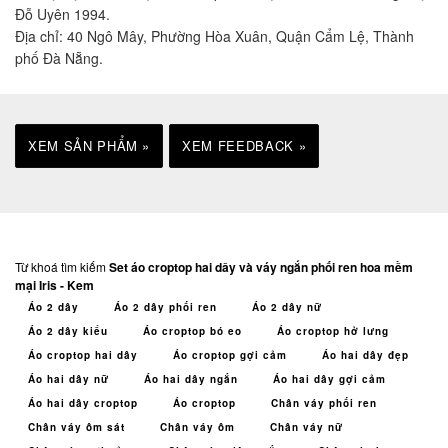
Đỗ Uyên 1994.
Địa chỉ: 40 Ngô Mây, Phường Hòa Xuân, Quận Cẩm Lệ, Thành
phố Đà Nẵng.
XEM SẢN PHẨM »
XEM FEEDBACK »
Từ khoá tìm kiếm
Set áo croptop hai dây và váy ngắn phối ren hoa mềm
mại Iris - Kem
Áo 2 dây
Áo 2 dây phối ren
Áo 2 dây nữ
Áo 2 dây kiểu
Áo croptop bó eo
Áo croptop hở lưng
Áo croptop hai dây
Áo croptop gợi cảm
Áo hai dây đẹp
Áo hai dây nữ
Áo hai dây ngắn
Áo hai dây gợi cảm
Áo hai dây croptop
Áo croptop
Chân váy phối ren
Chân váy ôm sát
Chân váy ôm
Chân váy nữ