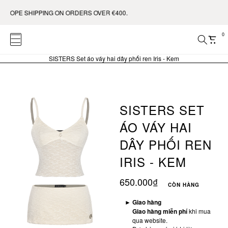
UROPE SHIPPING ON ORDERS OVER €400.
0
SISTERS Set áo váy hai dây phối ren Iris - Kem
SISTERS SET
ÁO VÁY HAI
DÂY PHỐI REN
IRIS - KEM
650.000₫
CÒN HÀNG
►
Giao hàng
Giao hàng miễn phí
khi mua
qua website.