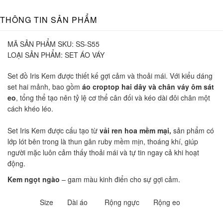
THÔNG TIN SẢN PHẨM
MÃ SẢN PHẨM SKU:
SS-S55
LOẠI SẢN PHẨM:
SET ÁO VÁY
Set đồ Iris Kem được thiết kế gợi cảm và thoải mái. Với kiểu dáng
set hai mảnh, bao gồm
áo croptop hai dây và chân váy ôm sát
eo
, tổng thể tạo nên tỷ lệ cơ thể cân đối và kéo dài đôi chân một
cách khéo léo.
Set Iris Kem được cấu tạo từ
vải ren hoa mềm mại,
sản phẩm có
lớp lót bên trong là thun gân ruby mềm mịn, thoáng khí, giúp
người mặc luôn cảm thấy thoải mái và tự tin ngay cả khi hoạt
động.
Kem ngọt ngào
– gam màu kinh điển cho sự gợi cảm.
Size
Dài áo
Rộng ngực
Rộng eo