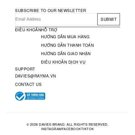
SUBSCRIBE TO OUR NEWSLETTER
SUBMIT
ĐIỀU KHOẢN
HỖ TRỢ
HƯỚNG DẪN MUA HÀNG
HƯỚNG DẪN THANH TOÁN
HƯỚNG DẪN GIAO NHẬN
ĐIỀU KHOẢN DỊCH VỤ
SUPPORT
DAVIES@RAYMA.VN
CONTACT US
© 2026 DAVIES BRAND. ALL RIGHTS RESERVED.
INSTAGRAM
FACEBOOK
TIKTOK