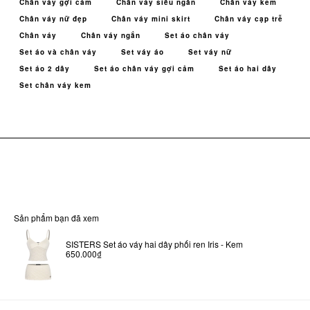
Chân váy gợi cảm
Chân váy siêu ngắn
Chân váy kem
Chân váy nữ đẹp
Chân váy mini skirt
Chân váy cạp trễ
Chân váy
Chân váy ngắn
Set áo chân váy
Set áo và chân váy
Set váy áo
Set váy nữ
Set áo 2 dây
Set áo chân váy gợi cảm
Set áo hai dây
Set chân váy kem
Sản phẩm bạn đã xem
SISTERS Set áo váy hai dây phối ren Iris - Kem
650.000₫