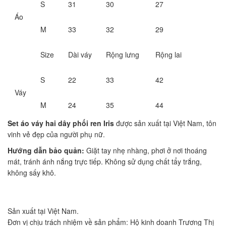
S
31
30
27
Áo
M
33
32
29
Size
Dài váy
Rộng lưng
Rộng lai
S
22
33
42
Váy
M
24
35
44
Set áo váy hai dây phối ren Iris
được sản xuất tại Việt Nam, tôn
vinh vẻ đẹp của người phụ nữ.
Hướng dẫn bảo quản:
Giặt tay nhẹ nhàng, phơi ở nơi thoáng
mát, tránh ánh nắng trực tiếp. Không sử dụng chất tẩy trắng,
không sấy khô.
Sản xuất tại Việt Nam.
Đơn vị chịu trách nhiệm về sản phẩm: Hộ kinh doanh Trương Thị