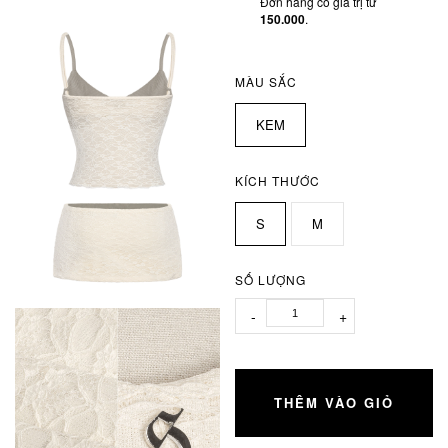
Đơn hàng có giá trị từ
150.000
.
MÀU SẮC
KEM
KÍCH THƯỚC
S
M
SỐ LƯỢNG
-
+
THÊM VÀO GIỎ