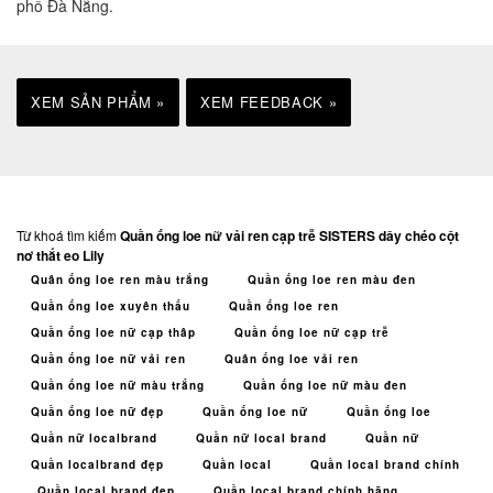
phố Đà Nẵng.
XEM SẢN PHẨM »
XEM FEEDBACK »
Từ khoá tìm kiếm
Quần ống loe nữ vải ren cạp trễ SISTERS dây chéo cột
nơ thắt eo Lily
Quân ống loe ren màu trắng
Quần ống loe ren màu đen
Quần ống loe xuyên thấu
Quần ống loe ren
Quần ống loe nữ cạp thâp
Quần ống loe nữ cạp trễ
Quần ống loe nữ vải ren
Quân ống loe vải ren
Quần ống loe nữ màu trắng
Quần ống loe nữ màu đen
Quần ống loe nữ đẹp
Quần ống loe nữ
Quần ống loe
Quần nữ localbrand
Quần nữ local brand
Quần nữ
Quần localbrand đẹp
Quần local
Quần local brand chính
Quần local brand đẹp
Quần local brand chính hãng