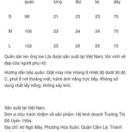
quần
lưng
đùi
lai
dây
S
98
21
23
23
70
M
100
23
24
24
70
L
102
25
25
25
70
Quần dài ren ống loe Lily được sản xuất tại Việt Nam, tôn vinh vẻ
đẹp của người phụ nữ.
Hướng dẫn bảo quản: Giặt máy nhẹ nhàng ở nhiệt độ dưới 30 độ
C, phơi ở nơi thoáng mát, tránh ánh nắng trực tiếp. Không sử
dụng chất tẩy trắng, không sấy khô.
Sản xuất tại Việt Nam.
Đơn vị chịu trách nhiệm về sản phẩm: Hộ kinh doanh Trương Thị
Đỗ Uyên 1994.
Địa chỉ: 40 Ngô Mây, Phường Hòa Xuân, Quận Cẩm Lệ, Thành