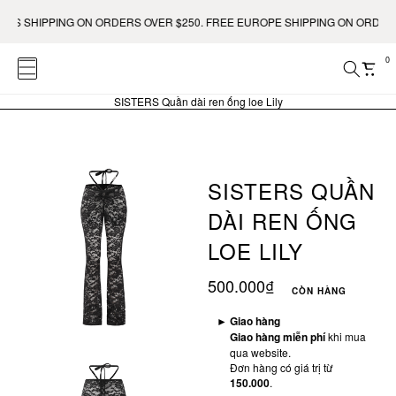
S SHIPPING ON ORDERS OVER $250. FREE EUROPE SHIPPING ON ORDERS O
0
SISTERS Quần dài ren ống loe Lily
SISTERS QUẦN
DÀI REN ỐNG
LOE LILY
500.000₫
CÒN HÀNG
►
Giao hàng
Giao hàng miễn phí
khi mua
qua website.
Đơn hàng có giá trị từ
150.000
.