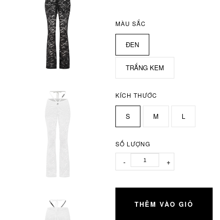
MÀU SẮC
ĐEN
TRẮNG KEM
KÍCH THƯỚC
S
M
L
SỐ LƯỢNG
-
+
THÊM VÀO GIỎ