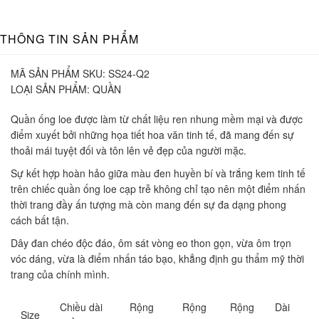
THÔNG TIN SẢN PHẨM
MÃ SẢN PHẨM SKU:
SS24-Q2
LOẠI SẢN PHẨM:
QUẦN
Quần ống loe được làm từ chất liệu ren nhung mềm mại và được
điểm xuyết bởi những họa tiết hoa văn tinh tế, đã mang đến sự
thoải mái tuyệt đối và tôn lên vẻ đẹp của người mặc.
Sự kết hợp hoàn hảo giữa màu đen huyền bí và trắng kem tinh tế
trên chiếc quần ống loe cạp trễ không chỉ tạo nên một điểm nhấn
thời trang đầy ấn tượng mà còn mang đến sự đa dạng phong
cách bất tận.
Dây đan chéo độc đáo, ôm sát vòng eo thon gọn, vừa ôm trọn
vóc dáng, vừa là điểm nhấn táo bạo, khẳng định gu thẩm mỹ thời
trang của chính mình.
Chiều dài
Rộng
Rộng
Rộng
Dài
Size