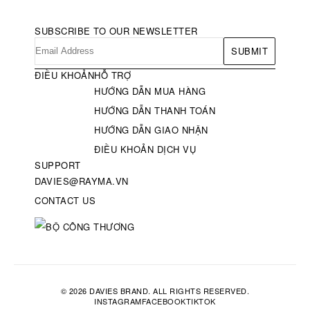
SUBSCRIBE TO OUR NEWSLETTER
SUBMIT
ĐIỀU KHOẢN
HỖ TRỢ
HƯỚNG DẪN MUA HÀNG
HƯỚNG DẪN THANH TOÁN
HƯỚNG DẪN GIAO NHẬN
ĐIỀU KHOẢN DỊCH VỤ
SUPPORT
DAVIES@RAYMA.VN
CONTACT US
© 2026 DAVIES BRAND. ALL RIGHTS RESERVED.
INSTAGRAM
FACEBOOK
TIKTOK