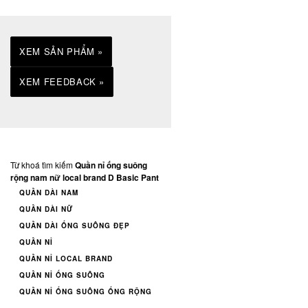
XEM SẢN PHẨM »
XEM FEEDBACK »
Từ khoá tìm kiếm
Quần nỉ ống suông
rộng nam nữ local brand D Basic Pant
QUẦN DÀI NAM
QUẦN DÀI NỮ
QUẦN DÀI ỐNG SUÔNG ĐẸP
QUẦN NỈ
QUẦN NỈ LOCAL BRAND
QUẦN NỈ ỐNG SUÔNG
QUẦN NỈ ỐNG SUÔNG ỐNG RỘNG