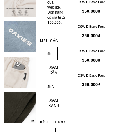
qua
DSW D Basic Pant
SOLD OUT
website.
350.000₫
Đơn hàng
có giá trị từ
150.000
.
DSW D Basic Pant
SOLD OUT
350.000₫
MÀU SẮC
DSW D Basic Pant
SOLD OUT
BE
350.000₫
XÁM
ĐẬM
DSW D Basic Pant
SOLD OUT
350.000₫
ĐEN
XÁM
XANH
KÍCH THƯỚC