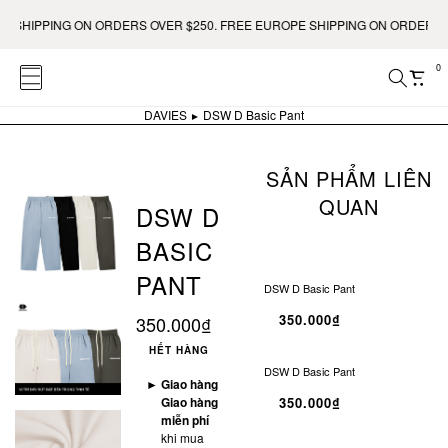
HIPPING ON ORDERS OVER $250. FREE EUROPE SHIPPING ON ORDERS OVER
0
DAVIES
DSW D Basic Pant
SẢN PHẨM LIÊN
QUAN
DSW D
BASIC
PANT
DSW D Basic Pant
SOLD OUT
350.000₫
350.000₫
HẾT HÀNG
DSW D Basic Pant
SOLD OUT
►
Giao hàng
Giao hàng
350.000₫
miễn phí
khi mua