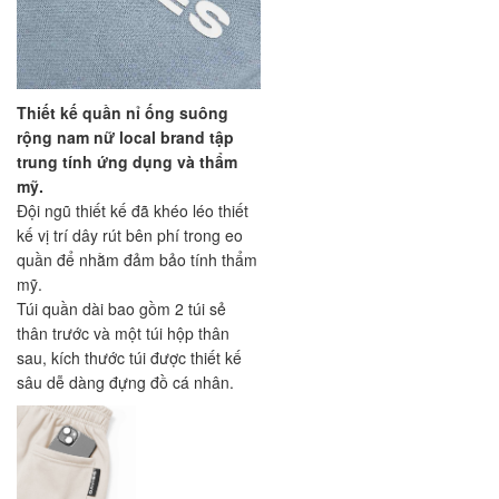
Thiết kế quần nỉ ống suông
rộng nam nữ local brand tập
trung tính ứng dụng và thẩm
mỹ.
Đội ngũ thiết kế đã khéo léo thiết
kế vị trí dây rút bên phí trong eo
quần để nhằm đảm bảo tính thẩm
mỹ.
Túi quần dài bao gồm 2 túi sẻ
thân trước và một túi hộp thân
sau, kích thước túi được thiết kế
sâu dễ dàng đựng đồ cá nhân.