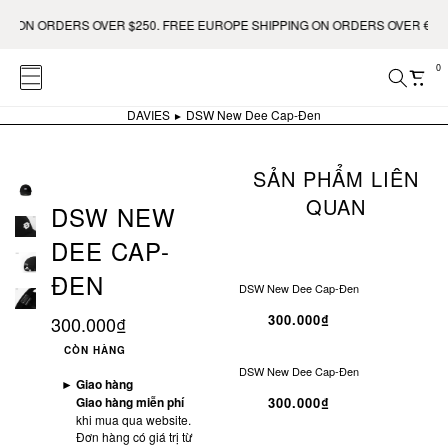
ON ORDERS OVER $250. FREE EUROPE SHIPPING ON ORDERS OVER €400.
0
DAVIES
DSW New Dee Cap-Đen
SẢN PHẨM LIÊN
QUAN
DSW NEW
DEE CAP-
ĐEN
DSW New Dee Cap-Đen
300.000₫
300.000₫
CÒN HÀNG
DSW New Dee Cap-Đen
►
Giao hàng
Giao hàng miễn phí
300.000₫
khi mua qua website.
Đơn hàng có giá trị từ