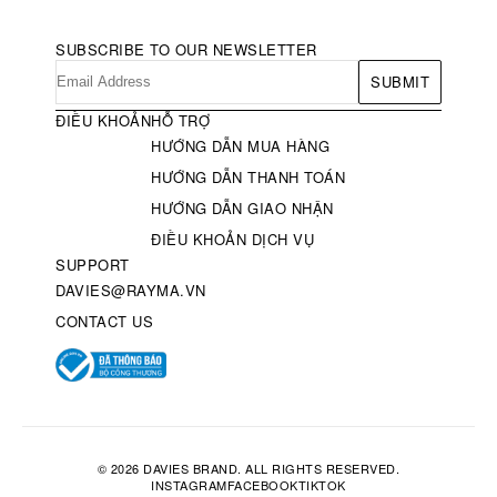
SUBSCRIBE TO OUR NEWSLETTER
SUBMIT
ĐIỀU KHOẢN
HỖ TRỢ
HƯỚNG DẪN MUA HÀNG
HƯỚNG DẪN THANH TOÁN
HƯỚNG DẪN GIAO NHẬN
ĐIỀU KHOẢN DỊCH VỤ
SUPPORT
DAVIES@RAYMA.VN
CONTACT US
© 2026 DAVIES BRAND. ALL RIGHTS RESERVED.
INSTAGRAM
FACEBOOK
TIKTOK