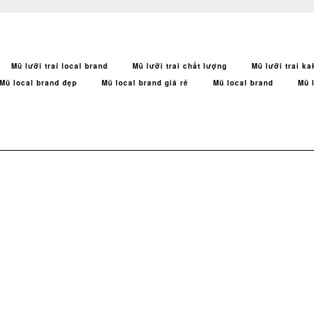
Mũ lưỡi trai local brand
Mũ lưỡi trai chất lượng
Mũ lưỡi trai ka
Mũ local brand đẹp
Mũ local brand giá rẻ
Mũ local brand
Mũ 