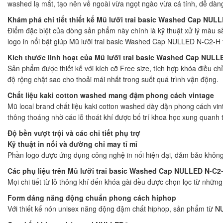
washed lạ mắt, tạo nên vẻ ngoài vừa ngọt ngào vừa cá tính, dễ dàng
Khám phá chi tiết thiết kế Mũ lưỡi trai basic Washed Cap NUL
Điểm đặc biệt của dòng sản phẩm này chính là kỹ thuật xử lý màu s
logo in nổi bật giúp Mũ lưỡi trai basic Washed Cap NULLED N-C2-H t
Kích thước linh hoạt của Mũ lưỡi trai basic Washed Cap NULL
Sản phẩm được thiết kế với kích cỡ Free size, tích hợp khóa điều c
độ rộng chật sao cho thoải mái nhất trong suốt quá trình vận động.
Chất liệu kaki cotton washed mang đậm phong cách vintage
Mũ local brand chất liệu kaki cotton washed dày dặn phong cách vin
thông thoáng nhờ các lỗ thoát khí được bố trí khoa học xung quanh
Độ bền vượt trội và các chi tiết phụ trợ
Kỹ thuật in nổi và đường chỉ may tỉ mỉ
Phần logo được ứng dụng công nghệ in nổi hiện đại, đảm bảo không 
Các phụ liệu trên Mũ lưỡi trai basic Washed Cap NULLED N-C2
Mọi chi tiết từ lỗ thông khí đến khóa gài đều được chọn lọc từ nh
Form dáng năng động chuẩn phong cách hiphop
Với thiết kế nón unisex năng động đậm chất hiphop, sản phẩm từ
N