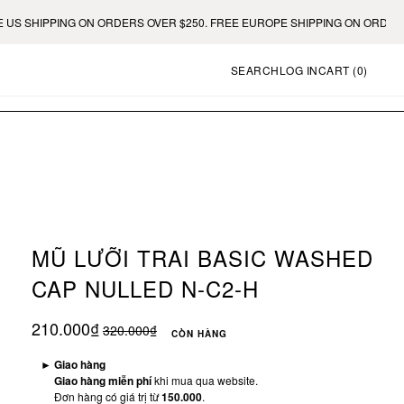
IPPING ON ORDERS OVER $250. FREE EUROPE SHIPPING ON ORDERS OVER 
SEARCH
LOG IN
CART (
0
)
MŨ LƯỠI TRAI BASIC WASHED
CAP NULLED N-C2-H
210.000₫
320.000₫
CÒN HÀNG
►
Giao hàng
Giao hàng miễn phí
khi mua qua website.
Đơn hàng có giá trị từ
150.000
.