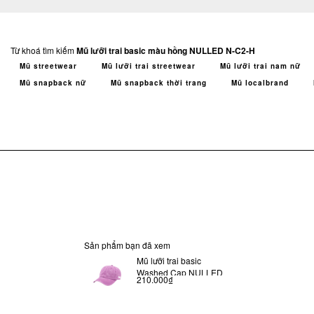
Từ khoá tìm kiếm
Mũ lưỡi trai basic màu hồng NULLED N-C2-H
Mũ streetwear
Mũ lưỡi trai streetwear
Mũ lưỡi trai nam nữ
Mũ snapback nữ
Mũ snapback thời trang
Mũ localbrand
Sản phẩm bạn đã xem
Mũ lưỡi trai basic
Washed Cap NULLED
210.000₫
N-C2-H