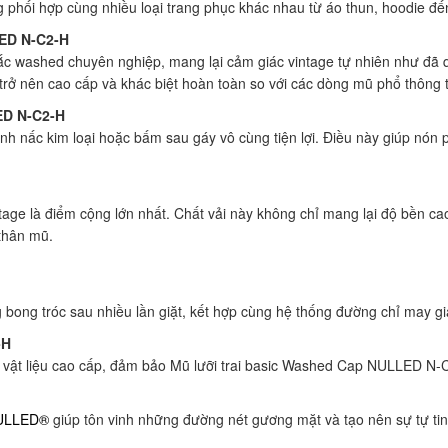
 phối hợp cùng nhiều loại trang phục khác nhau từ áo thun, hoodie đến
LED N-C2-H
ắc washed chuyên nghiệp, mang lại cảm giác vintage tự nhiên như đã q
rở nên cao cấp và khác biệt hoàn toàn so với các dòng mũ phổ thông tr
ED N-C2-H
hỉnh nấc kim loại hoặc bấm sau gáy vô cùng tiện lợi. Điều này giúp nó
tage là điểm cộng lớn nhất. Chất vải này không chỉ mang lại độ bền c
 thân mũ.
bong tróc sau nhiều lần giặt, kết hợp cùng hệ thống đường chỉ may g
-H
ững vật liệu cao cấp, đảm bảo Mũ lưỡi trai basic Washed Cap NULLED N
ULLED®
giúp tôn vinh những đường nét gương mặt và tạo nên sự tự tin