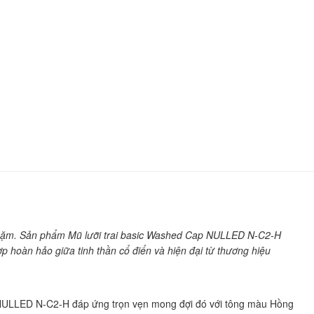
bụi bặm. Sản phẩm Mũ lưỡi trai basic Washed Cap NULLED N-C2-H
 hoàn hảo giữa tinh thần cổ điển và hiện đại từ thương hiệu
ap NULLED N-C2-H đáp ứng trọn vẹn mong đợi đó với tông màu Hồng