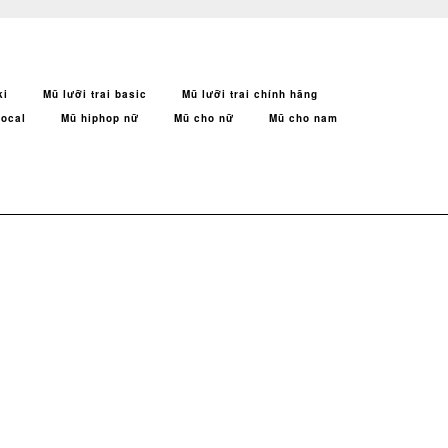
ki
Mũ lưỡi trai basic
Mũ lưỡi trai chính hãng
local
Mũ hiphop nữ
Mũ cho nữ
Mũ cho nam