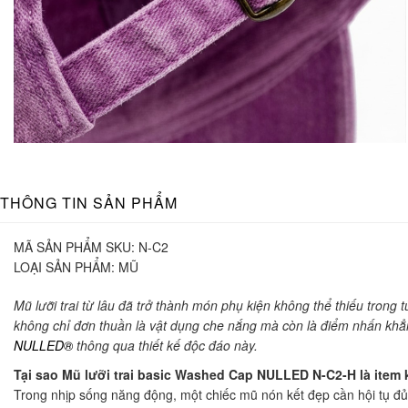
THÔNG TIN SẢN PHẨM
MÃ SẢN PHẨM SKU:
N-C2
LOẠI SẢN PHẨM:
MŨ
Mũ lưỡi trai từ lâu đã trở thành món phụ kiện không thể thiếu tro
không chỉ đơn thuần là vật dụng che nắng mà còn là điểm nhấn khẳn
NULLED®
thông qua thiết kế độc đáo này.
Tại sao Mũ lưỡi trai basic Washed Cap NULLED N-C2-H là item 
Trong nhịp sống năng động, một chiếc mũ nón kết đẹp cần hội tụ đ