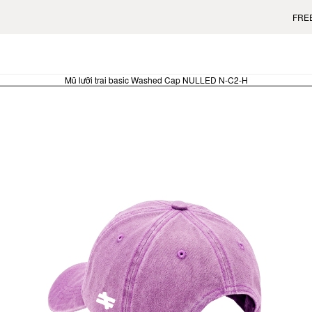
FREE US SH
Mũ lưỡi trai basic Washed Cap NULLED N-C2-H