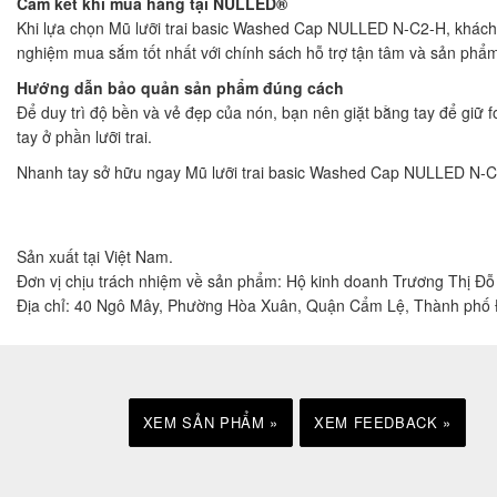
Cam kết khi mua hàng tại NULLED®
Khi lựa chọn Mũ lưỡi trai basic Washed Cap NULLED N-C2-H, khách
nghiệm mua sắm tốt nhất với chính sách hỗ trợ tận tâm và sản phẩm 
Hướng dẫn bảo quản sản phẩm đúng cách
Để duy trì độ bền và vẻ đẹp của nón, bạn nên giặt bằng tay để giữ
tay ở phần lưỡi trai.
Nhanh tay sở hữu ngay Mũ lưỡi trai basic Washed Cap NULLED N-C
Sản xuất tại Việt Nam.
Đơn vị chịu trách nhiệm về sản phẩm: Hộ kinh doanh Trương Thị Đ
Địa chỉ: 40 Ngô Mây, Phường Hòa Xuân, Quận Cẩm Lệ, Thành phố
XEM SẢN PHẨM »
XEM FEEDBACK »