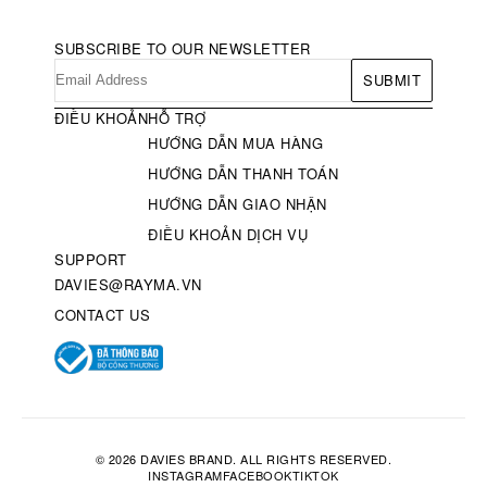
SUBSCRIBE TO OUR NEWSLETTER
SUBMIT
ĐIỀU KHOẢN
HỖ TRỢ
HƯỚNG DẪN MUA HÀNG
HƯỚNG DẪN THANH TOÁN
HƯỚNG DẪN GIAO NHẬN
ĐIỀU KHOẢN DỊCH VỤ
SUPPORT
DAVIES@RAYMA.VN
CONTACT US
© 2026 DAVIES BRAND. ALL RIGHTS RESERVED.
INSTAGRAM
FACEBOOK
TIKTOK