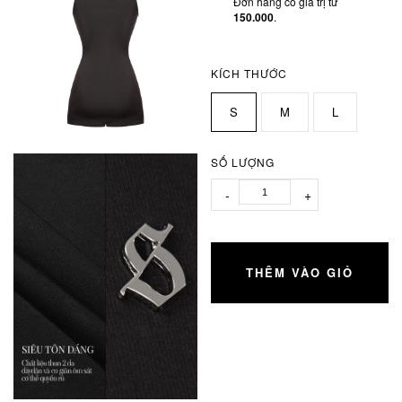
Đơn hàng có giá trị từ
150.000
.
KÍCH THƯỚC
S
M
L
SỐ LƯỢNG
-
+
THÊM VÀO GIỎ