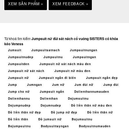
XEM SẢN PHẨM »
XEM FEEDBACK »
Từ khoá tìm kiếm
Jumpsuit nữ đùi sát nách cổ vuông SISTERS có khóa
kéo Veness
Jumsuit
Jumpsuitsatnach
Jumpsuitnungan
Jumpsuitnudep
Jumpsuitnu
Jumpsuitngan
Jumpsuitden
Jumpsuit nữ sát nách màu đen
Jumpsuit nữ sát nách
Jumpsuit nữ màu đen
Jumpsuit nữ
Jumpsuit ngắn đi biển
Jumpsuit ngắn đẹp
Jump
Jumngan
Jum nữ
Jum đùi nữ
Jump đùi
Jump cho nữ
Jumpsuit ngắn
Dolienthannumauden
Dolienthannu
Dolienthan
Dojumsuitnu
Dojumpnudep
Dojumnudep
Đồ liền thân nữ màu đen
Đồ liền thân nữ đẹp
Đồ jump nữ đẹp
Đồ liền thân nữ
Đồ liền thân
Đồ jumsuit nữ
Bojumsuitnu
Bojumpsuitnu
Bodysuittayngan
Bodysuitnumauden