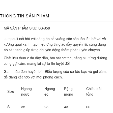
THÔNG TIN SẢN PHẨM
MÃ SẢN PHẨM SKU:
SS-J58
Jumpsuit nổi bật với dáng áo cổ vuông sắc sảo tôn lên bờ vai và
xương quai xanh, tạo hiệu ứng thị giác đầy quyến rũ, cùng dáng
áo sát nách giúp từng chuyển động thêm phần uyển chuyển.
Chất liệu thun 2 da dày dặn, ôm sát cơ thể, nâng niu từng đường
cong gợi cảm, mang lại sự tự tin tuyệt đối.
Gam màu đen huyền bí - Biểu tượng của sự táo bạo và gợi cảm,
dễ dàng kết hợp với mọi phong cách.
Ngang
Ngang
Rộng
Chiều dài
Size
ngực
eo
mông
tổng
S
35
28
43
66