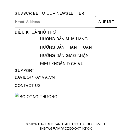
SUBSCRIBE TO OUR NEWSLETTER
SUBMIT
ĐIỀU KHOẢN
HỖ TRỢ
HƯỚNG DẪN MUA HÀNG
HƯỚNG DẪN THANH TOÁN
HƯỚNG DẪN GIAO NHẬN
ĐIỀU KHOẢN DỊCH VỤ
SUPPORT
DAVIES@RAYMA.VN
CONTACT US
© 2026 DAVIES BRAND. ALL RIGHTS RESERVED.
INSTAGRAM
FACEBOOK
TIKTOK