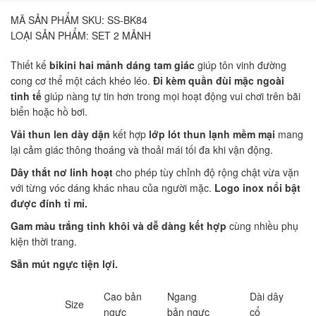
MÃ SẢN PHẨM SKU:
SS-BK84
LOẠI SẢN PHẨM:
SET 2 MẢNH
Thiết kế
bikini hai mảnh dáng tam giác
giúp tôn vinh đường
cong cơ thể một cách khéo léo.
Đi kèm quần đùi mặc ngoài
tinh tế
giúp nàng tự tin hơn trong mọi hoạt động vui chơi trên bãi
biển hoặc hồ bơi.
Vải thun len dày dặn
kết hợp
lớp lót thun lạnh mềm mại
mang
lại cảm giác thông thoáng và thoải mái tối đa khi vận động.
Dây thắt nơ linh hoạt
cho phép tùy chỉnh độ rộng chật vừa vặn
với từng vóc dáng khác nhau của người mặc.
Logo inox nổi bật
được đính tỉ mỉ.
Gam màu trắng tinh khôi và dễ dàng kết hợp
cùng nhiều phụ
kiện thời trang.
Sẵn mút ngực tiện lợi.
Cao bản
Ngang
Dài dây
Size
ngực
bản ngực
cổ