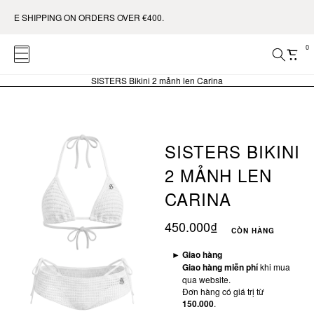
SHIPPING ON ORDERS OVER €400.
0
SISTERS Bikini 2 mảnh len Carina
SISTERS BIKINI
2 MẢNH LEN
CARINA
450.000₫
CÒN HÀNG
►
Giao hàng
Giao hàng miễn phí
khi mua
qua website.
Đơn hàng có giá trị từ
150.000
.