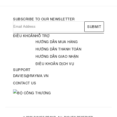
SUBSCRIBE TO OUR NEWSLETTER
SUBMIT
ĐIỀU KHOẢN
HỖ TRỢ
HƯỚNG DẪN MUA HÀNG
HƯỚNG DẪN THANH TOÁN
HƯỚNG DẪN GIAO NHẬN
ĐIỀU KHOẢN DỊCH VỤ
SUPPORT
DAVIES@RAYMA.VN
CONTACT US
© 2026 DAVIES BRAND. ALL RIGHTS RESERVED.