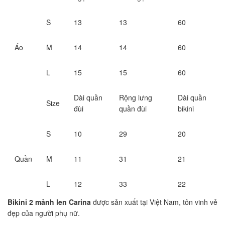
S
13
13
60
Áo
M
14
14
60
L
15
15
60
Dài quần
Rộng lưng
Dài quần
Size
đùi
quần đùi
bikini
S
10
29
20
Quần
M
11
31
21
L
12
33
22
Bikini 2 mảnh len Carina
được sản xuất tại Việt Nam, tôn vinh vẻ
đẹp của người phụ nữ.