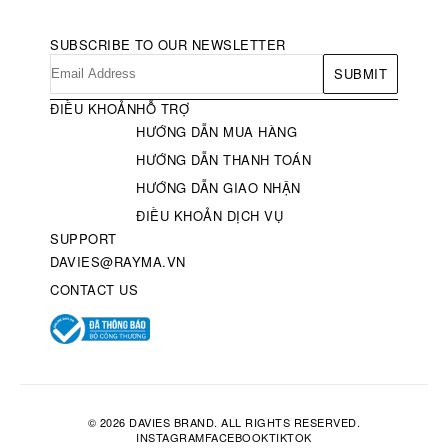
SUBSCRIBE TO OUR NEWSLETTER
SUBMIT
ĐIỀU KHOẢN
HỖ TRỢ
HƯỚNG DẪN MUA HÀNG
HƯỚNG DẪN THANH TOÁN
HƯỚNG DẪN GIAO NHẬN
ĐIỀU KHOẢN DỊCH VỤ
SUPPORT
DAVIES@RAYMA.VN
CONTACT US
© 2026 DAVIES BRAND. ALL RIGHTS RESERVED.
INSTAGRAM
FACEBOOK
TIKTOK