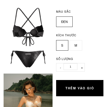
MÀU SẮC
ĐEN
KÍCH THƯỚC
S
M
SỐ LƯỢNG
-
+
THÊM VÀO GIỎ