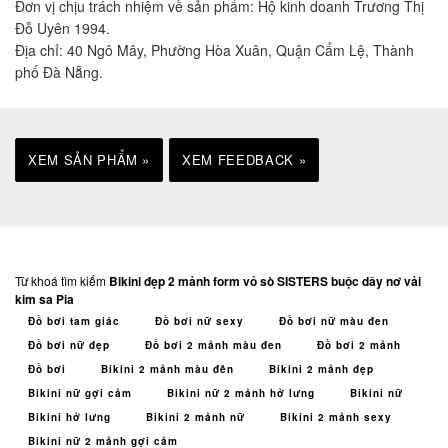
Đơn vị chịu trách nhiệm về sản phẩm: Hộ kinh doanh Trương Thị
Đỗ Uyên 1994.
Địa chỉ: 40 Ngô Mây, Phường Hòa Xuân, Quận Cẩm Lệ, Thành
phố Đà Nẵng.
XEM SẢN PHẨM »
XEM FEEDBACK »
Từ khoá tìm kiếm
Bikini đẹp 2 mảnh form vỏ sò SISTERS buộc dây nơ vải
kim sa Pia
Đồ bơi tam giác
Đồ bơi nữ sexy
Đồ bơi nữ màu đen
Đồ bơi nữ đẹp
Đồ bơi 2 mảnh màu đen
Đồ bơi 2 mảnh
Đồ bơi
Bikini 2 mảnh màu đên
Bikini 2 mảnh đẹp
Bikini nữ gợi cảm
Bikini nữ 2 mảnh hở lưng
Bikini nữ
Bikini hở lưng
Bikini 2 mảnh nữ
Bikini 2 mảnh sexy
Bikini nữ 2 mảnh gợi cảm