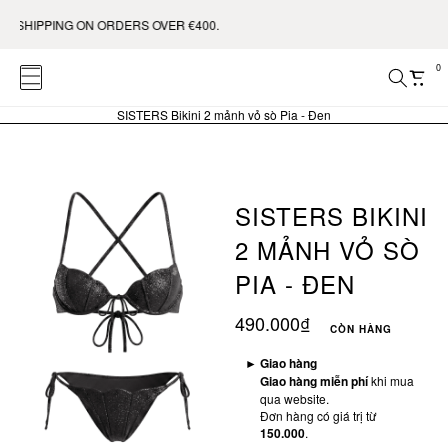
IPPING ON ORDERS OVER €400.
0
SISTERS Bikini 2 mảnh vỏ sò Pia - Đen
SISTERS BIKINI
2 MẢNH VỎ SÒ
PIA - ĐEN
490.000₫
CÒN HÀNG
►
Giao hàng
Giao hàng miễn phí
khi mua
qua website.
Đơn hàng có giá trị từ
150.000
.