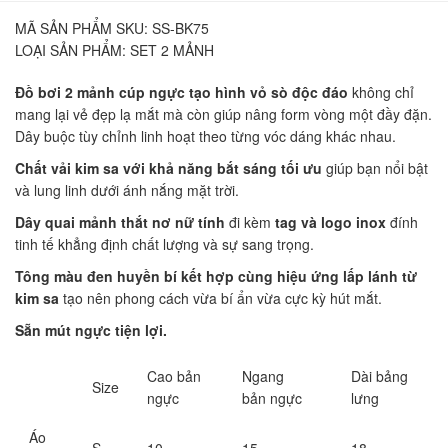
MÃ SẢN PHẨM SKU:
SS-BK75
LOẠI SẢN PHẨM:
SET 2 MẢNH
Đồ bơi 2 mảnh cúp ngực tạo hình vỏ sò độc đáo
không chỉ
mang lại vẻ đẹp lạ mắt mà còn giúp nâng form vòng một đầy đặn.
Dây buộc tùy chỉnh linh hoạt theo từng vóc dáng khác nhau.
Chất vải kim sa với khả năng bắt sáng tối ưu
giúp bạn nổi bật
và lung linh dưới ánh nắng mặt trời.
Dây quai mảnh thắt nơ nữ tính
đi kèm
tag và logo inox
đính
tinh tế khẳng định chất lượng và sự sang trọng.
Tông màu đen huyền bí kết hợp cùng hiệu ứng lấp lánh từ
kim sa
tạo nên phong cách vừa bí ẩn vừa cực kỳ hút mắt.
Sẵn mút ngực tiện lợi.
Cao bản
Ngang
Dài bảng
Size
ngực
bản ngực
lưng
Áo
S
10
15
18