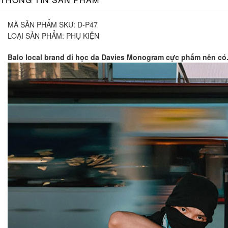
MÃ SẢN PHẨM SKU:
D-P47
LOẠI SẢN PHẨM:
PHỤ KIỆN
Balo local brand đi học da Davies Monogram cực phẩm nên có