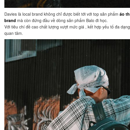
Davies là local brand không chỉ được biết tới với top sản phẩm
áo th
brand
mà còn đứng đầu về dòng sản phẩm Balo đi học.
Với tiêu chí đề cao chất lượng vượt mức giá , kết hợp yếu tố đa dạn
quan tâm.