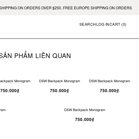
ORDERS OVER $250. FREE EUROPE SHIPPING ON ORDERS OVER €400.
SEARCH
LOG IN
CART (
0
)
SẢN PHẨM LIÊN QUAN
ackpack Monogram
DSW Backpack Monogram
DSW Backpack Monogram
750.000₫
750.000₫
750.000₫
ram
DSW Backpack Monogram
750.000₫