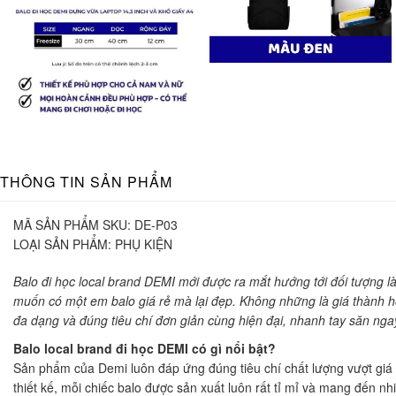
THÔNG TIN SẢN PHẨM
MÃ SẢN PHẨM SKU:
DE-P03
LOẠI SẢN PHẨM:
PHỤ KIỆN
Balo đi học local brand DEMI mới được ra mắt hướng tới đối tượng l
muốn có một em balo giá rẻ mà lại đẹp. Không những là giá thành h
đa dạng và đúng tiêu chí đơn giản cùng hiện đại, nhanh tay săn nga
Balo local brand đi học DEMI có gì nổi bật?
Sản phẩm của Demi luôn đáp ứng đúng tiêu chí chất lượng vượt giá 
thiết kế, mỗi chiếc balo được sản xuất luôn rất tỉ mỉ và mang đến 