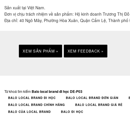
Sản xuất tại Việt Nam.
Đơn vị chịu trách nhiệm về sản phẩm: Hộ kinh doanh Trương Thị Đ
Địa chỉ: 40 Ngô Mây, Phường Hòa Xuân, Quận Cẩm Lệ, Thành phố
XEM SẢN PHẨM »
XEM FEEDBACK »
Từ khoá tìm kiếm
Balo local brand đi học DE-P03
BALO LOCAL BRAND ĐI HỌC
BALO LOCAL BRAND ĐƠN GIẢN
BALO LOCAL BRAND CHÍNH HÃNG
BALO LOCAL BRAND GIÁ RẺ
BALO CỦA LOCAL BRAND
BALO ĐI HỌC