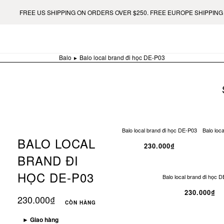
FREE US SHIPPING ON ORDERS OVER $250. FREE EUROPE SHIPPING ON OR
Balo
Balo local brand đi học DE-P03
Balo local brand đi học DE-P03
Balo loc
BALO LOCAL
230.000₫
BRAND ĐI
HỌC DE-P03
Balo local brand đi học 
230.000₫
230.000₫
CÒN HÀNG
►
Giao hàng