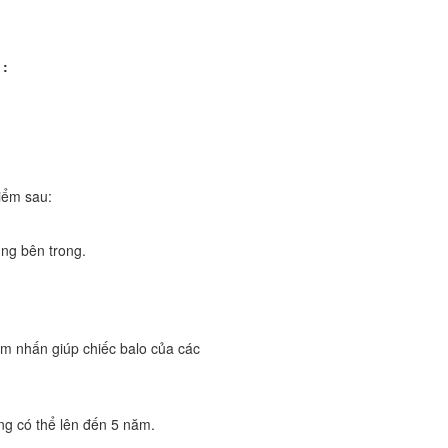
 :
iểm sau:
.
ng bên trong.
iểm nhấn giúp chiếc balo của các
g có thể lên đến 5 năm.