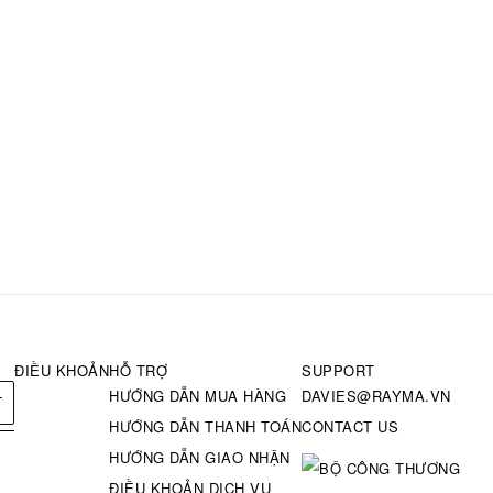
ĐIỀU KHOẢN
HỖ TRỢ
SUPPORT
HƯỚNG DẪN MUA HÀNG
DAVIES@RAYMA.VN
T
HƯỚNG DẪN THANH TOÁN
CONTACT US
HƯỚNG DẪN GIAO NHẬN
ĐIỀU KHOẢN DỊCH VỤ