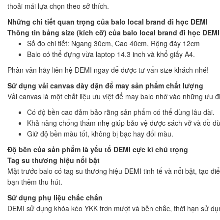
thoải mái lựa chọn theo sở thích.
Những chi tiết quan trọng của balo local brand đi học DEMI
Thông tin bảng size (kích cỡ) của balo local brand đi học DEMI
Số đo chi tiết: Ngang 30cm, Cao 40cm, Rộng đáy 12cm
Balo có thể đựng vừa laptop 14.3 inch và khổ giấy A4.
Phân vân hãy liên hệ DEMI ngay để được tư vấn size khách nhé!
Sử dụng vải canvas dày dặn để may sản phẩm chất lượng
Vải canvas là một chất liệu ưu việt để may balo nhờ vào những ưu đ
Có độ bền cao đảm bảo rằng sản phẩm có thể dùng lâu dài
Khả năng chống thấm nhẹ giúp bảo vệ được sách vở và đồ dù
Giữ độ bền màu tốt, không bị bạc hay đổi màu.
Độ bền của sản phẩm là yếu tố DEMI cực kì chú trọng
Tag su thương hiệu nổi bật
Mặt trước balo có tag su thương hiệu DEMI tinh tế và nổi bật, tạo đ
bạn thêm thu hút.
Sử dụng phụ liệu chắc chắn
DEMI sử dụng khóa kéo YKK trơn mượt và bền chắc, thời hạn sử dụn