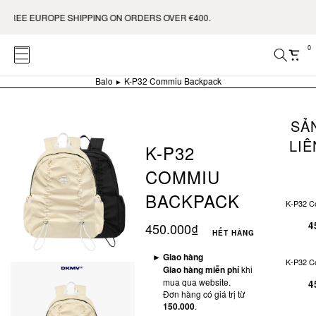
UROPE SHIPPING ON ORDERS OVER €400.
0
Balo
K-P32 Commiu Backpack
SẢ
LI
K-P32
COMMIU
BACKPACK
K-P32 C
4
450.000₫
HẾT HÀNG
►
Giao hàng
K-P32 C
Giao hàng miễn phí
khi
mua qua website.
4
Đơn hàng có giá trị từ
150.000
.