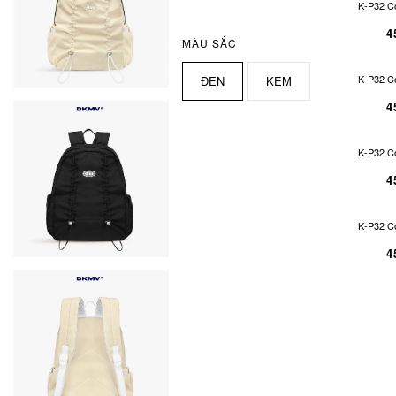
K-P32 C
4
MÀU SẮC
K-P32 C
ĐEN
KEM
4
K-P32 C
4
K-P32 C
4