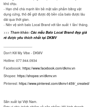
khó chịu.
- Hạn chế chà mạnh lên bề mặt sản phẩm bằng vật
dụng cứng, thô để giữ được độ bền của balo được lâu
dài qua thời gian.
- Nên vệ sinh balo Local Brand với tần suất 1 lần/ tháng.
>>>
Tham khảo:
Các mẫu Balo Local Brand đẹp giá
rẻ được yêu thích nhất tại DKMV
_______________
Don't Kill My Vibe - DKMV
Hotline: 077.944.0934
Faceboook:
https://www.facebook.com/dkmv.vn
Shopee:
https://shopee.vn/dkmv.vn
Pinterest:
https://www.pinterest.com/dkmv1459/_created/
Sản xuất tại Việt Nam.
Đơn vị chịu trách nhiệm về sản phẩm: Hộ kinh doanh