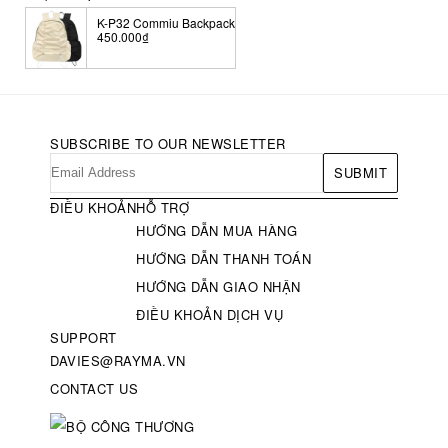
K-P32 Commiu Backpack
450.000₫
SUBSCRIBE TO OUR NEWSLETTER
SUBMIT
ĐIỀU KHOẢN
HỖ TRỢ
HƯỚNG DẪN MUA HÀNG
HƯỚNG DẪN THANH TOÁN
HƯỚNG DẪN GIAO NHẬN
ĐIỀU KHOẢN DỊCH VỤ
SUPPORT
DAVIES@RAYMA.VN
CONTACT US