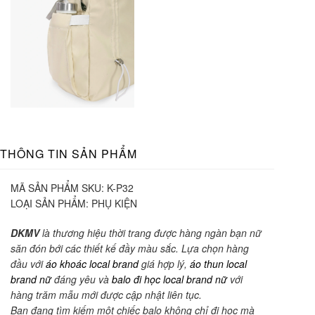
THÔNG TIN SẢN PHẨM
MÃ SẢN PHẨM SKU:
K-P32
LOẠI SẢN PHẨM:
PHỤ KIỆN
DKMV
là thương hiệu thời trang được hàng ngàn bạn nữ
săn đón bới các thiết kế đầy màu sắc. Lựa chọn hàng
đầu với
áo khoác local brand
giá hợp lý,
áo thun local
brand nữ
đáng yêu và
balo đi học local brand nữ
với
hàng trăm mẫu mới được cập nhật liên tục.
Bạn đang tìm kiếm một chiếc balo không chỉ đi học mà