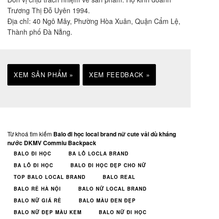
Trương Thị Đỗ Uyên 1994.
Địa chỉ: 40 Ngô Mây, Phường Hòa Xuân, Quận Cẩm Lệ,
Thành phố Đà Nẵng.
XEM SẢN PHẨM »
XEM FEEDBACK »
Từ khoá tìm kiếm
Balo đi học local brand nữ cute vải dù kháng
nước DKMV Commiu Backpack
BALO ĐI HỌC
BA LÔ LOCLA BRAND
BA LÔ ĐI HỌC
BALO ĐI HỌC ĐẸP CHO NỮ
TOP BALO LOCAL BRAND
BALO REAL
BALO RẺ HÀ NỘI
BALO NỮ LOCAL BRAND
BALO NỮ GIÁ RẺ
BALO MÀU ĐEN ĐẸP
BALO NỮ ĐẸP MÀU KEM
BALO NỮ ĐI HỌC