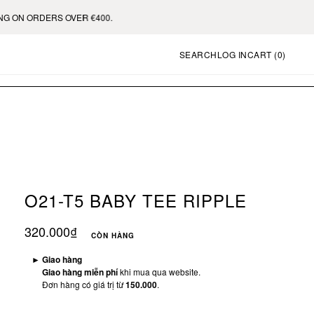
 OVER €400.
SEARCH
LOG IN
CART (
0
)
O21-T5 BABY TEE RIPPLE
320.000₫
CÒN HÀNG
►
Giao hàng
Giao hàng miễn phí
khi mua qua website.
Đơn hàng có giá trị từ
150.000
.