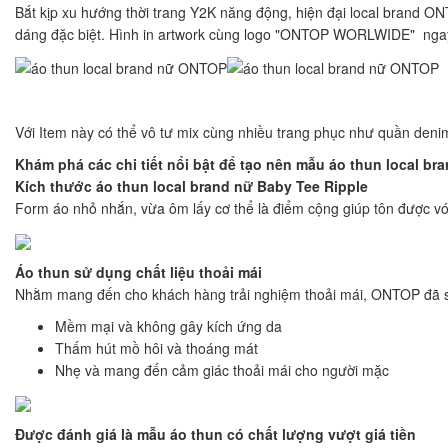
Bắt kịp xu hướng thời trang Y2K năng động, hiện đại local brand O
dáng đặc biệt. Hình in artwork cùng logo "ONTOP WORLWIDE" ngay
Với Item này có thể vô tư mix cùng nhiều trang phục như quần deni
Khám phá các chi tiết nổi bật để tạo nên mẫu áo thun local b
Kích thước áo thun local brand nữ Baby Tee Ripple
Form áo nhỏ nhắn, vừa ôm lấy cơ thể là điểm cộng giúp tôn được v
Áo thun sử dụng chất liệu thoải mái
Nhằm mang đến cho khách hàng trải nghiệm thoải mái, ONTOP đã sử d
Mềm mại và không gây kích ứng da
Thấm hút mồ hôi và thoáng mát
Nhẹ và mang đến cảm giác thoải mái cho người mặc
Được đánh giá là mẫu áo thun có chất lượng vượt giá tiền