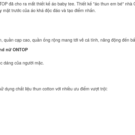
NTOP đã cho ra mắt thiết kế áo baby tee. Thiết kế "áo thun em bé" nh
 mặt trước của áo khá độc đáo và tạo điểm nhấn.
m, quần cạp cao, quần ống rộng mang tới vẻ cá tính, năng động đến b
rand nữ ONTOP
óc dáng của người mặc.
ụng chất liệu thun cotton với nhiều ưu điểm vượt trội: