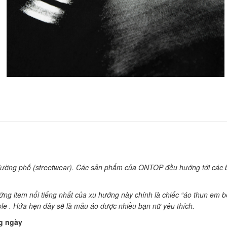
 đường phố (streetwear). Các sản phẩm của ONTOP đều hướng tới các b
những item nổi tiếng nhất của xu hướng này chính là chiếc “áo thun e
ple . Hứa hẹn đây sẽ là mẫu áo được nhiều bạn nữ yêu thích.
g ngày