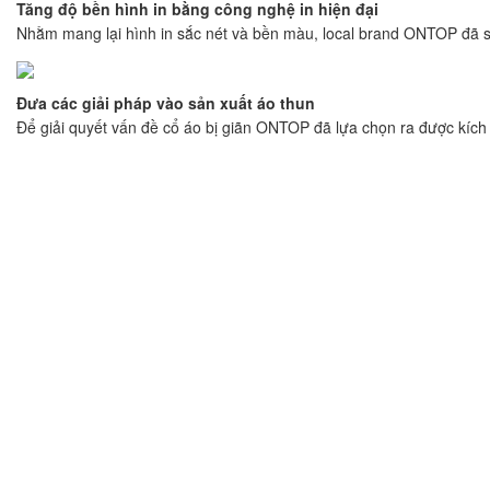
Tăng độ bền hình in bằng công nghệ in hiện đại
Nhằm mang lại hình in sắc nét và bền màu, local brand ONTOP đã sử d
Đưa các giải pháp vào sản xuất áo thun
Để giải quyết vấn đề cổ áo bị giãn ONTOP đã lựa chọn ra được kích