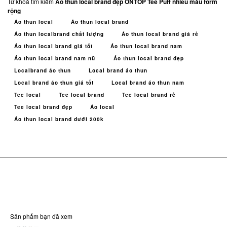
Từ khoá tìm kiếm
Áo thun local brand đẹp ONTOP Tee Puff nhiều màu form
rộng
Áo thun local
Áo thun local brand
Áo thun localbrand chất lượng
Áo thun local brand giá rẻ
Áo thun local brand giá tốt
Áo thun local brand nam
Áo thun local brand nam nữ
Áo thun local brand đẹp
Localbrand áo thun
Local brand áo thun
Local brand áo thun giá tốt
Local brand áo thun nam
Tee local
Tee local brand
Tee local brand rẻ
Tee local brand đẹp
Áo local
Áo thun local brand dưới 200k
Sản phẩm bạn đã xem