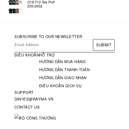
O19-T12 Tee Puff
255.000₫
SUBSCRIBE TO OUR NEWSLETTER
SUBMIT
ĐIỀU KHOẢN
HỖ TRỢ
HƯỚNG DẪN MUA HÀNG
HƯỚNG DẪN THANH TOÁN
HƯỚNG DẪN GIAO NHẬN
ĐIỀU KHOẢN DỊCH VỤ
SUPPORT
DAVIES@RAYMA.VN
CONTACT US