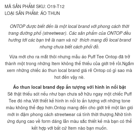
MÃ SẢN PHẨM SKU:
O19-T12
LOẠI SẢN PHẨM:
ÁO THUN
ONTOP được biết đến là một local brand với phong cách thời
trang đường phố (streetwear). Các sản phẩm của ONTOP đều
hướng tới các bạn trẻ là nam và nữ thích mang đồ local brand
nhưng chưa biết cách phối đồ.
Vừa mới cho ra mắt thôi nhưng mẫu áo Puff Tee Ontop đã trở
thành một trong những Item không thể thiếu của giới trẻ rồi.Ngắm
xem những chiếc áo thun local brand giá rẻ Ontop có gì sao mà
hot đến vậy nè.
Áo thun local brand đẹp ấn tượng với hình in nổi bật
Sẽ thật thiếu sót nếu như bạn chưa sở hữu ngay một chiếc Puff
Tee đó nha.Với thiết kế hình in nổi to ấn tượng với những tone
màu không thể đẹp hơn.Ontop mang đến cho giới trẻ một làn gió
mới in đậm phong cách streetwear cá tính thời thượng.Nhờ tính
ứng dụng cao về form dáng lẫn màu sắc thiết kế mà bạn có thể
kết hợp với bất cứ Item nào bạn muốn.