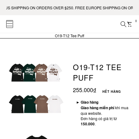
SHIPPING ON ORDERS OVER $250. FREE EUROPE SHIPPING ON ORDERS OVE
0
O19-T12 Tee Puff
O19-T12 TEE
PUFF
255.000₫
HẾT HÀNG
►
Giao hàng
Giao hàng miễn phí
khi mua
qua website.
Đơn hàng có giá trị từ
150.000
.