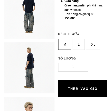
►
Giao hàng
Giao hàng miễn phí
khi mua
qua website.
Đơn hàng có giá trị từ
150.000
.
KÍCH THƯỚC
M
L
XL
SỐ LƯỢNG
-
+
THÊM VÀO GIỎ