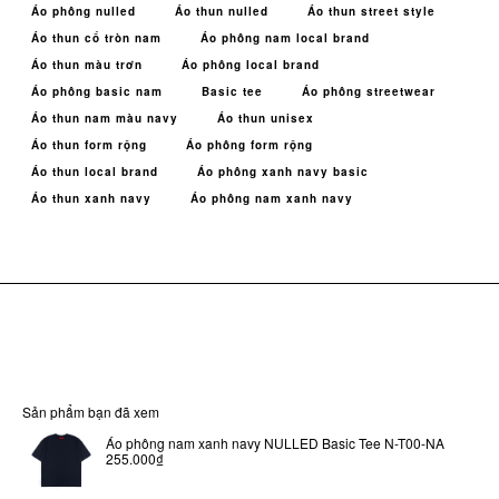
Áo phông nulled
Áo thun nulled
Áo thun street style
Áo thun cổ tròn nam
Áo phông nam local brand
Áo thun màu trơn
Áo phông local brand
Áo phông basic nam
Basic tee
Áo phông streetwear
Áo thun nam màu navy
Áo thun unisex
Áo thun form rộng
Áo phông form rộng
Áo thun local brand
Áo phông xanh navy basic
Áo thun xanh navy
Áo phông nam xanh navy
Sản phẩm bạn đã xem
Áo phông nam xanh navy NULLED Basic Tee N-T00-NA
255.000₫