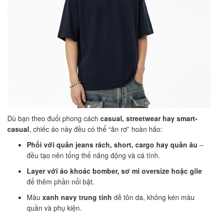
Dù bạn theo đuổi phong cách
casual, streetwear hay smart-
casual
, chiếc áo này đều có thể “ăn rơ” hoàn hảo:
Phối với quần jeans rách, short, cargo hay quần âu
–
đều tạo nên tổng thể năng động và cá tính.
Layer với áo khoác bomber, sơ mi oversize hoặc gile
để thêm phần nổi bật.
Màu
xanh navy trung tính
dễ tôn da, không kén màu
quần và phụ kiện.