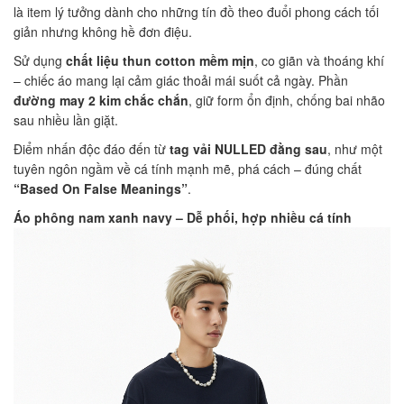
là item lý tưởng dành cho những tín đồ theo đuổi phong cách tối
giản nhưng không hề đơn điệu.
Sử dụng
chất liệu thun cotton mềm mịn
, co giãn và thoáng khí
– chiếc áo mang lại cảm giác thoải mái suốt cả ngày. Phần
đường may 2 kim chắc chắn
, giữ form ổn định, chống bai nhão
sau nhiều lần giặt.
Điểm nhấn độc đáo đến từ
tag vải NULLED đằng sau
, như một
tuyên ngôn ngầm về cá tính mạnh mẽ, phá cách – đúng chất
“Based On False Meanings”
.
Áo phông nam xanh navy – Dễ phối, hợp nhiều cá tính