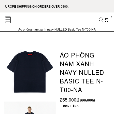
E SHIPPING ON ORDERS OVER €400.
0
Áo phông nam xanh navy NULLED Basic Tee N-T00-NA
ÁO PHÔNG
NAM XANH
NAVY NULLED
BASIC TEE N-
T00-NA
255.000₫
390.000₫
CÒN HÀNG