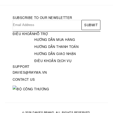
SUBSCRIBE TO OUR NEWSLETTER
SUBMIT
ĐIỀU KHOẢN
HỖ TRỢ
HƯỚNG DẪN MUA HÀNG
HƯỚNG DẪN THANH TOÁN
HƯỚNG DẪN GIAO NHẬN
ĐIỀU KHOẢN DỊCH VỤ
SUPPORT
DAVIES@RAYMA.VN
CONTACT US
© 2026 DAVIES BRAND. ALL RIGHTS RESERVED.