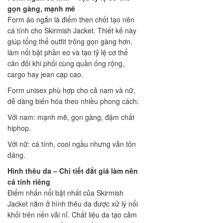
gọn gàng, mạnh mẽ
Form áo ngắn là điểm then chốt tạo nên
cá tính cho Skirmish Jacket. Thiết kế này
giúp tổng thể outfit trông gọn gàng hơn,
làm nổi bật phần eo và tạo tỷ lệ cơ thể
cân đối khi phối cùng quần ống rộng,
cargo hay jean cạp cao.
Form unisex phù hợp cho cả nam và nữ,
dễ dàng biến hóa theo nhiều phong cách:
Với nam: mạnh mẽ, gọn gàng, đậm chất
hiphop.
Với nữ: cá tính, cool ngầu nhưng vẫn tôn
dáng.
Hình thêu da – Chi tiết đắt giá làm nên
cá tính riêng
Điểm nhấn nổi bật nhất của Skirmish
Jacket nằm ở hình thêu da được xử lý nổi
khối trên nền vải nỉ. Chất liệu da tạo cảm