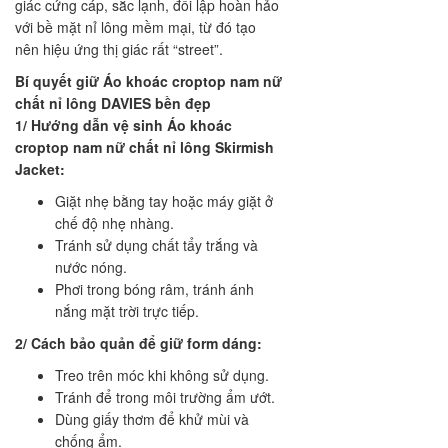
giác cứng cáp, sắc lạnh, đối lập hoàn hảo
với bề mặt nỉ lông mềm mại, từ đó tạo
nên hiệu ứng thị giác rất “street”.
Bí quyết giữ Áo khoác croptop nam nữ
chất nỉ lông DAVIES bền đẹp
1/ Hướng dẫn vệ sinh Áo khoác
croptop nam nữ chất nỉ lông Skirmish
Jacket:
Giặt nhẹ bằng tay hoặc máy giặt ở
chế độ nhẹ nhàng.
Tránh sử dụng chất tẩy trắng và
nước nóng.
Phơi trong bóng râm, tránh ánh
nắng mặt trời trực tiếp.
2/ Cách bảo quản để giữ form dáng:
Treo trên móc khi không sử dụng.
Tránh để trong môi trường ẩm ướt.
Dùng giấy thơm để khử mùi và
chống ẩm.