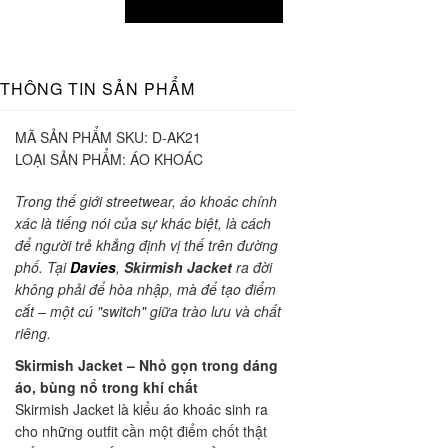
THÔNG TIN SẢN PHẨM
MÃ SẢN PHẨM SKU:
D-AK21
LOẠI SẢN PHẨM:
ÁO KHOÁC
Trong thế giới streetwear, áo khoác chính
xác là tiếng nói của sự khác biệt, là cách
để người trẻ khẳng định vị thế trên đường
phố. Tại
Davies
,
Skirmish Jacket
ra đời
không phải để hòa nhập, mà để tạo điểm
cắt – một cú "switch" giữa trào lưu và chất
riêng.
Skirmish Jacket – Nhỏ gọn trong dáng
áo, bùng nổ trong khí chất
Skirmish Jacket là kiểu áo khoác sinh ra
cho những outfit cần một điểm chốt thật