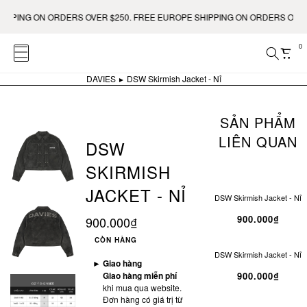
PING ON ORDERS OVER $250. FREE EUROPE SHIPPING ON ORDERS OVER €4
0
DAVIES
DSW Skirmish Jacket - Nỉ
SẢN PHẨM
LIÊN QUAN
DSW
SKIRMISH
JACKET - NỈ
DSW Skirmish Jacket - Nỉ
900.000₫
900.000₫
CÒN HÀNG
DSW Skirmish Jacket - Nỉ
►
Giao hàng
Giao hàng miễn phí
900.000₫
khi mua qua website.
Đơn hàng có giá trị từ