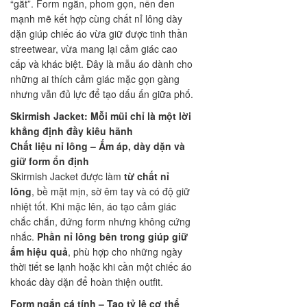
“gắt”. Form ngắn, phom gọn, nền đen
mạnh mẽ kết hợp cùng chất nỉ lông dày
dặn giúp chiếc áo vừa giữ được tinh thần
streetwear, vừa mang lại cảm giác cao
cấp và khác biệt. Đây là mẫu áo dành cho
những ai thích cảm giác mặc gọn gàng
nhưng vẫn đủ lực để tạo dấu ấn giữa phố.
Skirmish Jacket
: Mỗi mũi chỉ là một lời
khẳng định đầy kiêu hãnh
Chất liệu nỉ lông – Ấm áp, dày dặn và
giữ form ổn định
Skirmish Jacket được làm
từ chất nỉ
lông
, bề mặt mịn, sờ êm tay và có độ giữ
nhiệt tốt. Khi mặc lên, áo tạo cảm giác
chắc chắn, đứng form nhưng không cứng
nhắc.
Phần nỉ lông bên trong giúp giữ
ấm hiệu quả
, phù hợp cho những ngày
thời tiết se lạnh hoặc khi cần một chiếc áo
khoác dày dặn để hoàn thiện outfit.
Form ngắn cá tính – Tạo tỷ lệ cơ thể