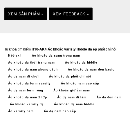
XEM SẢN PHẨM »
XEM FEEDBACK »
Từ khoá tìm kiếm
H10-AK4 Áo khoác varisty Hiddle dạ ép phối chỉ nổi
H10-ak4
Áo khoác dạ sang trọng nam
Áo khoác dạ thời trang nam
Áo khoác dạ hiddle
Áo khoác dạ nam phong cách
Áo khoác dạ nam đen basic
Áo dạ nam đi chơi
Áo khoác dạ phối chỉ nổi
Áo khoác dạ form varsity
Áo khoác nam cao cấp
Áo dạ nam form rộng
Áo khoác giữ ấm nam
Áo khoác dạ nam 2 lớp
Áo dạ nam đi làm
Áo dạ đen nam
Áo khoác varsity dạ
Áo khoác dạ nam hiddle
Áo varsity nam
Áo dạ nam cao cấp