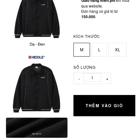
Giao hàng miễn phí
khi mua
qua website.
Đơn hàng có giá trị từ
150.000
.
KÍCH THƯỚC
M
L
XL
SỐ LƯỢNG
-
+
THÊM VÀO GIỎ