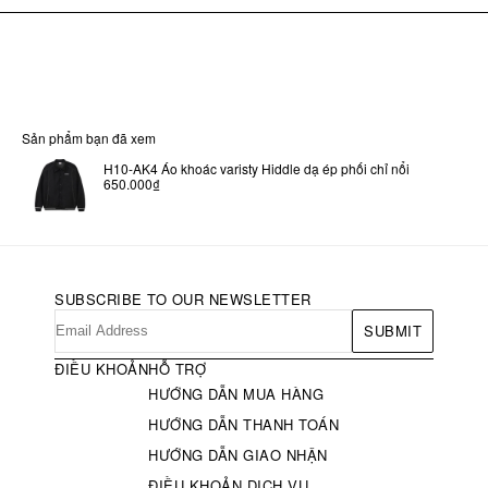
Sản phẩm bạn đã xem
H10-AK4 Áo khoác varisty Hiddle dạ ép phối chỉ nổi
650.000₫
SUBSCRIBE TO OUR NEWSLETTER
SUBMIT
ĐIỀU KHOẢN
HỖ TRỢ
HƯỚNG DẪN MUA HÀNG
HƯỚNG DẪN THANH TOÁN
HƯỚNG DẪN GIAO NHẬN
ĐIỀU KHOẢN DỊCH VỤ