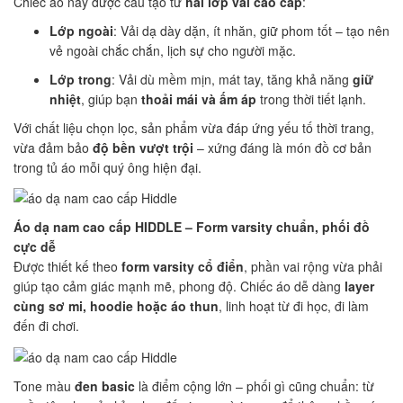
Chiếc áo này được cấu tạo từ
hai lớp vải cao cấp
:
Lớp ngoài
: Vải dạ dày dặn, ít nhăn, giữ phom tốt – tạo nên
vẻ ngoài chắc chắn, lịch sự cho người mặc.
Lớp trong
: Vải dù mềm mịn, mát tay, tăng khả năng
giữ
nhiệt
, giúp bạn
thoải mái và ấm áp
trong thời tiết lạnh.
Với chất liệu chọn lọc, sản phẩm vừa đáp ứng yếu tố thời trang,
vừa đảm bảo
độ bền vượt trội
– xứng đáng là món đồ cơ bản
trong tủ áo mỗi quý ông hiện đại.
Áo dạ nam cao cấp HIDDLE – Form varsity chuẩn, phối đồ
cực dễ
Được thiết kế theo
form varsity cổ điển
, phần vai rộng vừa phải
giúp tạo cảm giác mạnh mẽ, phong độ. Chiếc áo dễ dàng
layer
cùng sơ mi, hoodie hoặc áo thun
, linh hoạt từ đi học, đi làm
đến đi chơi.
Tone màu
đen basic
là điểm cộng lớn – phối gì cũng chuẩn: từ