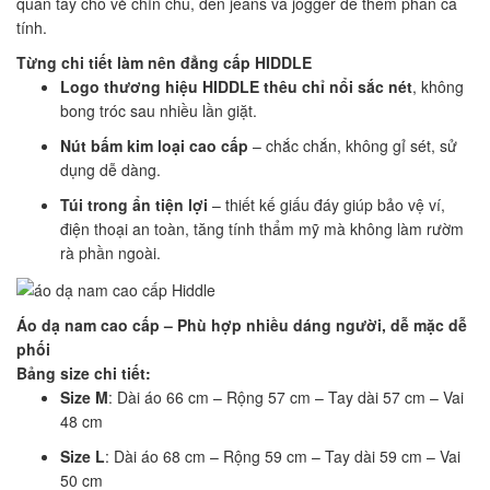
quần tây cho vẻ chỉn chu, đến jeans và jogger để thêm phần cá
tính.
Từng chi tiết làm nên đẳng cấp HIDDLE
Logo thương hiệu HIDDLE thêu chỉ nổi sắc nét
, không
bong tróc sau nhiều lần giặt.
Nút bấm kim loại cao cấp
– chắc chắn, không gỉ sét, sử
dụng dễ dàng.
Túi trong ẩn tiện lợi
– thiết kế giấu đáy giúp bảo vệ ví,
điện thoại an toàn, tăng tính thẩm mỹ mà không làm rườm
rà phần ngoài.
Áo dạ nam cao cấp – Phù hợp nhiều dáng người, dễ mặc dễ
phối
Bảng size chi tiết:
Size M
: Dài áo 66 cm – Rộng 57 cm – Tay dài 57 cm – Vai
48 cm
Size L
: Dài áo 68 cm – Rộng 59 cm – Tay dài 59 cm – Vai
50 cm