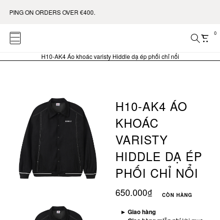
NG ON ORDERS OVER €400.
0
H10-AK4 Áo khoác varisty Hiddle dạ ép phối chỉ nổi
H10-AK4 ÁO
KHOÁC
VARISTY
HIDDLE DẠ ÉP
PHỐI CHỈ NỔI
650.000₫
CÒN HÀNG
►
Giao hàng