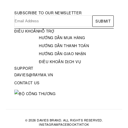
SUBSCRIBE TO OUR NEWSLETTER
SUBMIT
ĐIỀU KHOẢN
HỖ TRỢ
HƯỚNG DẪN MUA HÀNG
HƯỚNG DẪN THANH TOÁN
HƯỚNG DẪN GIAO NHẬN
ĐIỀU KHOẢN DỊCH VỤ
SUPPORT
DAVIES@RAYMA.VN
CONTACT US
© 2026 DAVIES BRAND. ALL RIGHTS RESERVED.
INSTAGRAM
FACEBOOK
TIKTOK