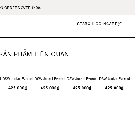
OVER €400.
SEARCH
LOG IN
CART (
0
)
SẢN PHẨM LIÊN QUAN
t
DSW Jacket Everest
DSW Jacket Everest
DSW Jacket Everest
DSW Jacket Everest
425.000₫
425.000₫
425.000₫
425.000₫