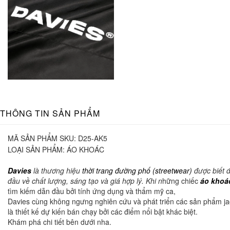
THÔNG TIN SẢN PHẨM
MÃ SẢN PHẨM SKU:
D25-AK5
LOẠI SẢN PHẨM:
ÁO KHOÁC
Davies
là thương hiệu
thời trang đường phố (streetwear)
được biết 
đầu về chất lượng, sáng tạo và giá hợp lý. Khi n
hững chiếc
áo khoác
tìm kiếm dẫn đầu bởi tính ứng dụng và thẩm mỹ ca,
Davies cùng không ngưng nghiên cứu và phát triển các sản phẩm jac
là thiết kế dự kiến bán chạy bởi các điểm nổi bật khác biệt.
Khám phá chi tiết bên dưới nha.