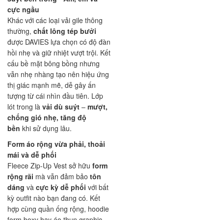
cực ngầu
Khác với các loại vải gile thông
thường,
chất lông tép bưởi
được DAVIES lựa chọn có độ đàn
hồi nhẹ và giữ nhiệt vượt trội. Kết
cấu bề mặt bông bồng nhưng
vẫn nhẹ nhàng tạo nên hiệu ứng
thị giác mạnh mẽ, dễ gây ấn
tượng từ cái nhìn đầu tiên. Lớp
lót trong là
vải dù suýt
–
mượt,
chống gió nhẹ, tăng độ
bền
khi sử dụng lâu.
Form áo rộng vừa phải, thoải
mái và dễ phối
Fleece Zip-Up Vest sở hữu
form
rộng rãi
mà vẫn đảm bảo
tôn
dáng
và
cực kỳ dễ phối
với bất
kỳ outfit nào bạn đang có. Kết
hợp cùng quần ống rộng, hoodie
form boxy hay áo thun graphic