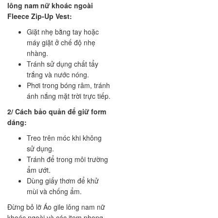
lông nam nữ khoác ngoài
Fleece Zip-Up Vest:
Giặt nhẹ bằng tay hoặc
máy giặt ở chế độ nhẹ
nhàng.
Tránh sử dụng chất tẩy
trắng và nước nóng.
Phơi trong bóng râm, tránh
ánh nắng mặt trời trực tiếp.
2/ Cách bảo quản để giữ form
dáng:
Treo trên móc khi không
sử dụng.
Tránh để trong môi trường
ẩm ướt.
Dùng giấy thơm để khử
mùi và chống ẩm.
Đừng bỏ lỡ Áo gile lông nam nữ
khoác ngoài và các item phong