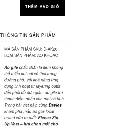
THÊM VÀO GIỎ
THÔNG TIN SẢN PHẨM
MÃ SẢN PHẨM SKU:
D-AK20
LOẠI SẢN PHẨM:
ÁO KHOÁC
Áo gile
chắc chắn là item không
thể thiếu khi nói về thời trang
đường phố. Với khả năng ứng
dụng linh hoạt từ layering outfit
đến phối đồ đơn giản, áo gile trở
thành điểm nhấn cho mọi cá tính.
Trong bài viết này, cùng
Davies
khám phá mẫu áo gile local
brand vừa ra mắt:
Fleece Zip-
Up Vest – lựa chọn mới cho