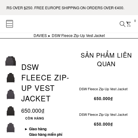
RS OVER $250. FREE EUROPE SHIPPING ON ORDERS OVER €400.
0
DAVIES
DSW Fleece Zip-Up Vest Jacket
SẢN PHẨM LIÊN
QUAN
DSW
FLEECE ZIP-
UP VEST
DSW Fleece Zip-Up Vest Jacket
JACKET
650.000₫
650.000₫
DSW Fleece Zip-Up Vest Jacket
CÒN HÀNG
650.000₫
►
Giao hàng
Giao hàng miễn phí