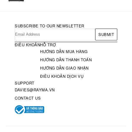
SUBSCRIBE TO OUR NEWSLETTER
SUBMIT
ĐIỀU KHOẢN
HỖ TRỢ
HƯỚNG DẪN MUA HÀNG
HƯỚNG DẪN THANH TOÁN
HƯỚNG DẪN GIAO NHẬN
ĐIỀU KHOẢN DỊCH VỤ
SUPPORT
DAVIES@RAYMA.VN
CONTACT US