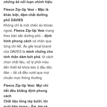
những kẻ nổi loạn chính hiệu.
Fleece Zip-Up Vest – Mặc là
khác biệt, đậm chất đường
phố DAVIES
Không chỉ là một chiếc áo khoác
ngoài,
Fleece Zip-Up Vest
mang
theo bản sắc đường phố –
định
hình phong cách
cá nhân qua
từng chi tiết. Áo gile local brand
của DAVIES là
minh chứng cho
tinh thần dám bứt phá
: từ cách
chọn chất liệu, xử lý phối màu
đến thiết kế khóa kéo 2 đầu độc
đáo – tất cả đều vượt qua mọi
chuẩn mực thông thường.
Fleece Zip-Up Vest: Mọi chi
tiết đều khẳng định phong
cách
Chất liệu lông tép bưởi, lót
suýt bên trong - Ấm, êm và