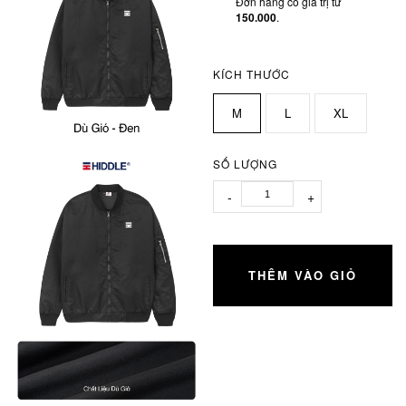
Đơn hàng có giá trị từ
150.000
.
KÍCH THƯỚC
M
L
XL
SỐ LƯỢNG
-
+
THÊM VÀO GIỎ