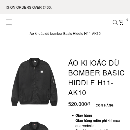
 ON ORDERS OVER €400.
0
Áo khoác dù bomber Basic Hiddle H11-AK10
ÁO KHOÁC DÙ
BOMBER BASIC
HIDDLE H11-
AK10
520.000₫
CÒN HÀNG
►
Giao hàng
Giao hàng miễn phí
khi mua
qua website.