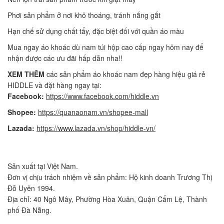
Phơi sản phẩm ở nơi khô thoáng, tránh nắng gắt
Hạn chế sử dụng chất tẩy, đặc biệt đối với quần áo màu
Mua ngay áo khoác dù nam túi hộp cao cấp ngay hôm nay để
nhận được các ưu đãi hấp dẫn nha!!
XEM THÊM
các sản phẩm áo khoác nam đẹp hàng hiệu giá rẻ
HIDDLE và đặt hàng ngay tại:
Facebook:
https://www.facebook.com/hiddle.vn
Shopee:
https://quanaonam.vn/shopee-mall
Lazada:
https://www.lazada.vn/shop/hiddle-vn/
Sản xuất tại Việt Nam.
Đơn vị chịu trách nhiệm về sản phẩm: Hộ kinh doanh Trương Thị
Đỗ Uyên 1994.
Địa chỉ: 40 Ngô Mây, Phường Hòa Xuân, Quận Cẩm Lệ, Thành
phố Đà Nẵng.