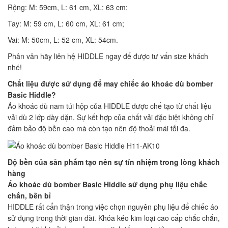
Rộng: M: 59cm, L: 61 cm, XL: 63 cm;
Tay: M: 59 cm, L: 60 cm, XL: 61 cm;
Vai: M: 50cm, L: 52 cm, XL: 54cm.
Phân vân hãy liên hệ HIDDLE ngay để được tư vấn size khách
nhé!
Chất liệu được sử dụng để may chiếc áo khoác dù bomber
Basic Hiddle?
Áo khoác dù nam túi hộp của HIDDLE được chế tạo từ chất liệu
vải dù 2 lớp dày dặn. Sự kết hợp của chất vải đặc biệt không chỉ
đảm bảo độ bền cao mà còn tạo nên độ thoải mái tối đa.
Độ bền của sản phẩm tạo nên sự tín nhiệm trong lòng khách
hàng
Áo khoác dù bomber Basic Hiddle sử dụng phụ liệu chắc
chắn, bền bỉ
HIDDLE rất cẩn thận trong việc chọn nguyên phụ liệu để chiếc áo
sử dụng trong thời gian dài. Khóa kéo kim loại cao cấp chắc chắn,