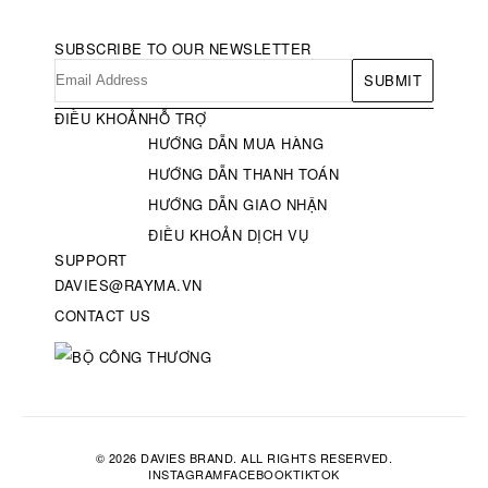
SUBSCRIBE TO OUR NEWSLETTER
SUBMIT
ĐIỀU KHOẢN
HỖ TRỢ
HƯỚNG DẪN MUA HÀNG
HƯỚNG DẪN THANH TOÁN
HƯỚNG DẪN GIAO NHẬN
ĐIỀU KHOẢN DỊCH VỤ
SUPPORT
DAVIES@RAYMA.VN
CONTACT US
© 2026 DAVIES BRAND. ALL RIGHTS RESERVED.
INSTAGRAM
FACEBOOK
TIKTOK