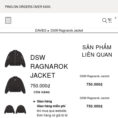
PING ON ORDERS OVER €400.
0
DAVIES
DSW Ragnarok Jacket
SẢN PHẨM
LIÊN QUAN
DSW
RAGNAROK
JACKET
DSW Ragnarok Jacket
750.000₫
750.000₫
CÒN HÀNG
DSW Ragnarok Jacket
►
Giao hàng
Giao hàng miễn phí
750.000₫
khi mua qua website.
Đơn hàng có giá trị từ