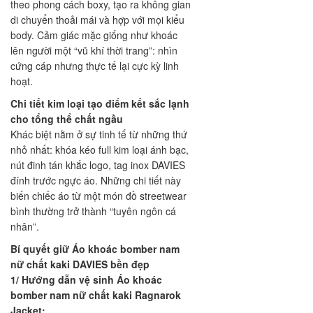
theo phong cách boxy, tạo ra không gian
di chuyển thoải mái và hợp với mọi kiểu
body. Cảm giác mặc giống như khoác
lên người một “vũ khí thời trang”: nhìn
cứng cáp nhưng thực tế lại cực kỳ linh
hoạt.
Chi tiết kim loại tạo điểm kết sắc lạnh
cho tổng thể chất ngầu
Khác biệt nằm ở sự tinh tế từ những thứ
nhỏ nhất: khóa kéo full kim loại ánh bạc,
nút đinh tán khắc logo, tag inox DAVIES
đính trước ngực áo. Những chi tiết này
biến chiếc áo từ một món đồ streetwear
bình thường trở thành “tuyên ngôn cá
nhân”.
Bí quyết giữ Áo khoác bomber nam
nữ chất kaki DAVIES bền đẹp
1/ Hướng dẫn vệ sinh Áo khoác
bomber nam nữ chất kaki Ragnarok
Jacket: