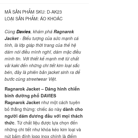
MÃ SẢN PHẨM SKU:
D-AK23
LOẠI SẢN PHẨM:
ÁO KHOÁC
Cùng
Davies
, khám phá
Ragnarok
Jacket
- Biểu tượng của sức mạnh cá
tính, là lớp giáp thời trang của thế hệ
dám nói điều mình nghĩ, dám mặc điều
mình tin. Với thiết kế mạnh mẽ từ chất
vải kaki đến những chi tiết kim loại sắc
bén, đây là phiên bản jacket sinh ra để
bước cùng streetwear Việt.
Ragnarok Jacket – Dáng hình chiến
binh đường phố DAVIES
Ragnarok Jacket
như một cách tuyên
bố thẳng thừng: chiếc áo này
dành cho
người dám đương đầu với mọi thách
thức
. Từ chất liệu được lựa chọn đến
những chi tiết như khóa kéo kim loại và
nút bấm đính logo inox chính là điểm