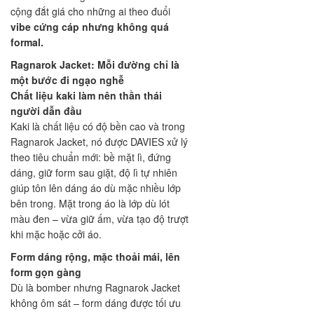
cộng đắt giá cho những ai theo đuổi
vibe cứng cáp nhưng không quá
formal.
Ragnarok Jacket
: Mỗi đường chỉ là
một bước đi ngạo nghễ
Chất liệu kaki làm nên thần thái
người dẫn đầu
Kaki là chất liệu có độ bền cao và trong
Ragnarok Jacket, nó được DAVIES xử lý
theo tiêu chuẩn mới: bề mặt lì, đứng
dáng, giữ form sau giặt, độ lì tự nhiên
giúp tôn lên dáng áo dù mặc nhiều lớp
bên trong. Mặt trong áo là lớp dù lót
màu đen – vừa giữ ấm, vừa tạo độ trượt
khi mặc hoặc cởi áo.
Form dáng rộng, mặc thoải mái, lên
form gọn gàng
Dù là bomber nhưng Ragnarok Jacket
không ôm sát – form dáng được tối ưu