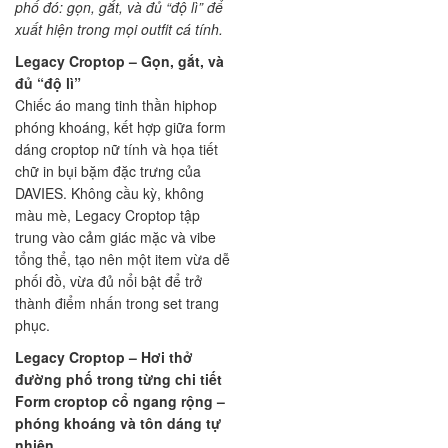
phố đó: gọn, gắt, và đủ “độ lì” để
xuất hiện trong mọi outfit cá tính.
Legacy Croptop – Gọn, gắt, và
đủ “độ lì”
Chiếc áo mang tinh thần hiphop
phóng khoáng, kết hợp giữa form
dáng croptop nữ tính và họa tiết
chữ in bụi bặm đặc trưng của
DAVIES. Không cầu kỳ, không
màu mè, Legacy Croptop tập
trung vào cảm giác mặc và vibe
tổng thể, tạo nên một item vừa dễ
phối đồ, vừa đủ nổi bật để trở
thành điểm nhấn trong set trang
phục.
Legacy Croptop – Hơi thở
đường phố trong từng chi tiết
Form croptop cổ ngang rộng –
phóng khoáng và tôn dáng tự
nhiên