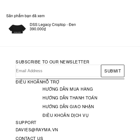
Sản phẩm bạn đã xem
DSS Legacy Croptop - Đen
390.000₫
SUBSCRIBE TO OUR NEWSLETTER
SUBMIT
ĐIỀU KHOẢN
HỖ TRỢ
HƯỚNG DẪN MUA HÀNG
HƯỚNG DẪN THANH TOÁN
HƯỚNG DẪN GIAO NHẬN
ĐIỀU KHOẢN DỊCH VỤ
SUPPORT
DAVIES@RAYMA.VN
CONTACT US