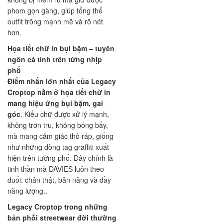
phom gọn gàng, giúp tổng thể
outfit trông mạnh mẽ và rõ nét
hơn.
Họa tiết chữ in bụi bặm – tuyên
ngôn cá tính trên từng nhịp
phố
Điểm nhấn lớn nhất của Legacy
Croptop nằm ở họa tiết chữ in
mang hiệu ứng bụi bặm, gai
góc
. Kiểu chữ được xử lý mạnh,
không trơn tru, không bóng bẩy,
mà mang cảm giác thô ráp, giống
như những dòng tag graffiti xuất
hiện trên tường phố. Đây chính là
tinh thần mà DAVIES luôn theo
đuổi: chân thật, bản năng và đầy
năng lượng..
Legacy Croptop trong những
bản phối streetwear đời thường