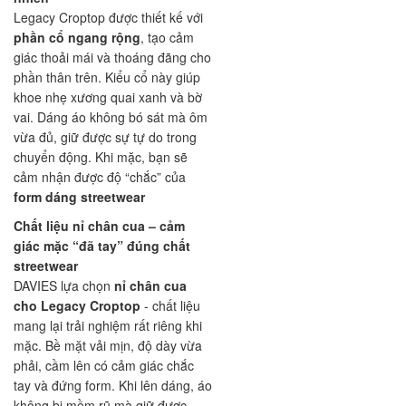
Legacy Croptop được thiết kế với
phần cổ ngang rộng
, tạo cảm
giác thoải mái và thoáng đãng cho
phần thân trên. Kiểu cổ này giúp
khoe nhẹ xương quai xanh và bờ
vai. Dáng áo không bó sát mà ôm
vừa đủ, giữ được sự tự do trong
chuyển động. Khi mặc, bạn sẽ
cảm nhận được độ “chắc” của
form dáng streetwear
Chất liệu nỉ chân cua – cảm
giác mặc “đã tay” đúng chất
streetwear
DAVIES lựa chọn
nỉ chân cua
cho Legacy Croptop
- chất liệu
mang lại trải nghiệm rất riêng khi
mặc. Bề mặt vải mịn, độ dày vừa
phải, cầm lên có cảm giác chắc
tay và đứng form. Khi lên dáng, áo
không bị mềm rũ mà giữ được