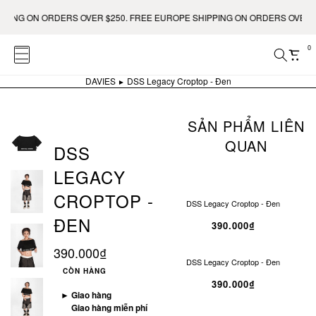
ING ON ORDERS OVER $250. FREE EUROPE SHIPPING ON ORDERS OVER €40
0
DAVIES
DSS Legacy Croptop - Đen
SẢN PHẨM LIÊN
QUAN
DSS
LEGACY
CROPTOP -
DSS Legacy Croptop - Đen
ĐEN
390.000₫
390.000₫
DSS Legacy Croptop - Đen
CÒN HÀNG
390.000₫
►
Giao hàng
Giao hàng miễn phí