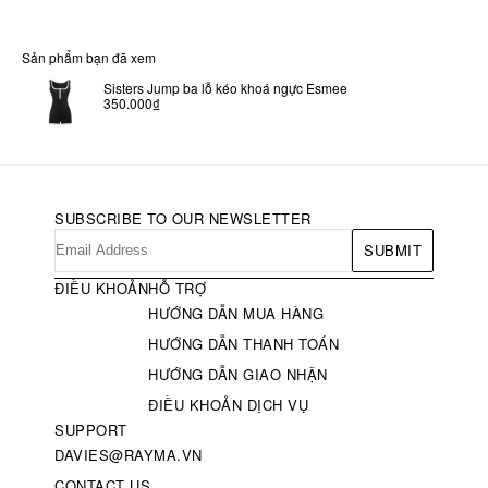
Sản phẩm bạn đã xem
Sisters Jump ba lỗ kéo khoá ngực Esmee
350.000₫
SUBSCRIBE TO OUR NEWSLETTER
SUBMIT
ĐIỀU KHOẢN
HỖ TRỢ
HƯỚNG DẪN MUA HÀNG
HƯỚNG DẪN THANH TOÁN
HƯỚNG DẪN GIAO NHẬN
ĐIỀU KHOẢN DỊCH VỤ
SUPPORT
DAVIES@RAYMA.VN
CONTACT US