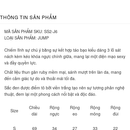
THÔNG TIN SẢN PHẨM
MÃ SẢN PHẨM SKU:
SS2-J6
LOẠI SẢN PHẨM:
JUMP
Chiếm lĩnh sự chú ý bằng sự kết hợp táo bạo kiểu dáng 3 lỗ sát
nách kèm kéo khóa ngực chính giữa, mang lại một diện mạo sexy
và đầy quyền lực.
Chất liệu thun gân ruby mềm mại, sánh mượt trên làn da, mang
đến cảm giác tự do và thoải mái tối đa.
Sắc đen được điểm tô bởi viền trắng tạo nên sự tương phản nghệ
thuật, đem lại một phong cách nổi bật và độc đáo.
Chiều
Rộng
Rộng
Rộng
Rộng
Size
dài
ngực
eo
mông
đùi
S
69
34
27
33
22