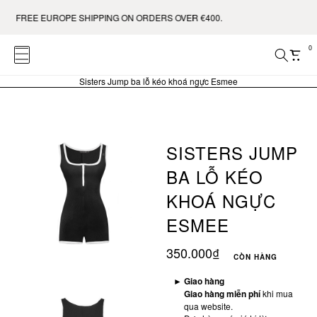
0. FREE EUROPE SHIPPING ON ORDERS OVER €400.
0
Sisters Jump ba lỗ kéo khoá ngực Esmee
SISTERS JUMP
BA LỖ KÉO
KHOÁ NGỰC
ESMEE
350.000₫
CÒN HÀNG
►
Giao hàng
Giao hàng miễn phí
khi mua
qua website.