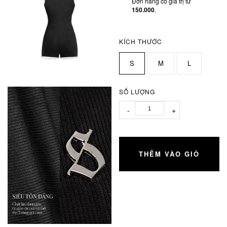
Đơn hàng có giá trị từ
150.000
.
KÍCH THƯỚC
S
M
L
SỐ LƯỢNG
-
+
THÊM VÀO GIỎ