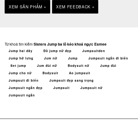
XEM SẢN PHẨM »
XEM FEEDBACK »
Từ khoá tìm kiếm
Sisters Jump ba lỗ kéo khoá ngực Esmee
Jump hai dây
Đồ jump nữ đẹp
Jumpsuitden
Jump hở lưng
Jum nữ
Jump
Jumpsuit ngắn đi biển
Set jump
Jum đùi nữ
Bodysuit nữ
Jump đùi
Jump cho nữ
Bodysuit
Ao jumpsuit
Jumpsuit đi biển
Jumpsuit đẹp sang trọng
Jumpsuit ngắn đẹp
Jumpsuit
Jumpsuit nữ
Jumpsuit ngắn