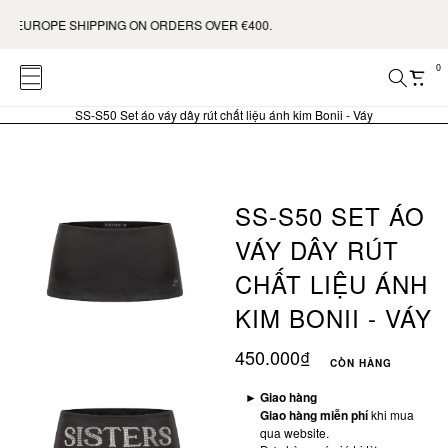
E EUROPE SHIPPING ON ORDERS OVER €400.
0
SS-S50 Set áo váy dây rút chất liệu ánh kim Bonii - Váy
SS-S50 SET ÁO
VÁY DÂY RÚT
CHẤT LIỆU ÁNH
KIM BONII - VÁY
450.000₫
CÒN HÀNG
►
Giao hàng
Giao hàng miễn phí
khi mua
qua website.