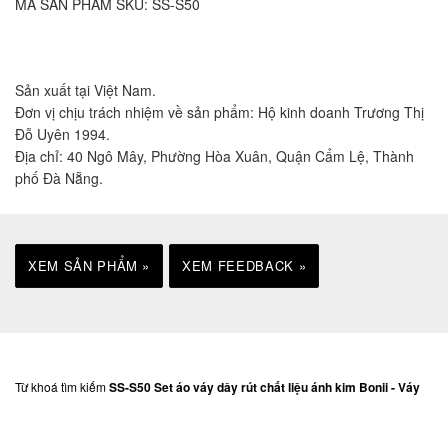
MÃ SẢN PHẨM SKU:
SS-S50
Sản xuất tại Việt Nam.
Đơn vị chịu trách nhiệm về sản phẩm: Hộ kinh doanh Trương Thị
Đỗ Uyên 1994.
Địa chỉ: 40 Ngô Mây, Phường Hòa Xuân, Quận Cẩm Lệ, Thành
phố Đà Nẵng.
XEM SẢN PHẨM »
XEM FEEDBACK »
Từ khoá tìm kiếm
SS-S50 Set áo váy dây rút chất liệu ánh kim Bonii - Váy