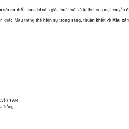
m sát cơ thể
, mang lại cảm giác thoải mái và tự tin trong mọi chuyển 
ện khác: M
àu trắng thể hiện sự trong sáng, thuần khiết
và
Màu xám
 Uyên 1994.
Đà Nẵng.