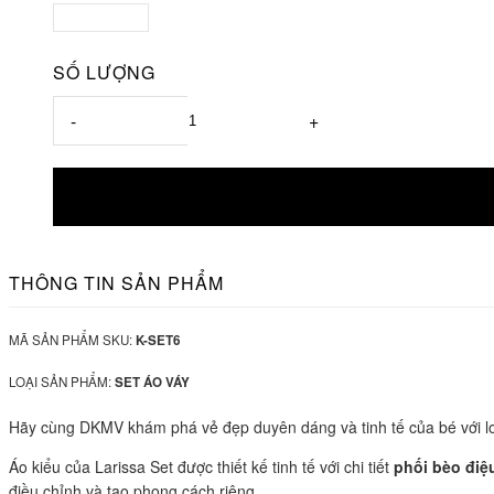
SỐ LƯỢNG
-
+
THÔNG TIN SẢN PHẨM
MÃ SẢN PHẨM SKU:
K-SET6
LOẠI SẢN PHẨM:
SET ÁO VÁY
Hãy cùng DKMV khám phá vẻ đẹp duyên dáng và tinh tế của bé với loạ
Áo kiểu của Larissa Set được thiết kế tinh tế với chi tiết
phối bèo điệ
điều chỉnh và tạo phong cách riêng.