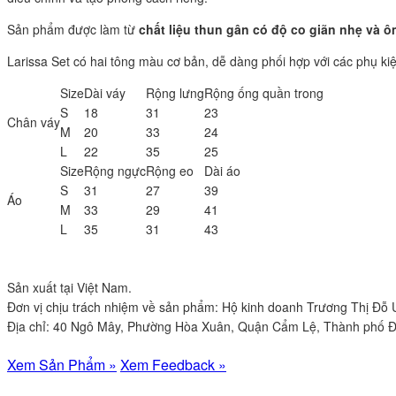
Sản phẩm được làm từ
chất liệu thun gân có độ co giãn nhẹ và ô
Larissa Set có hai tông màu cơ bản, dễ dàng phối hợp với các phụ ki
Size
Dài váy
Rộng lưng
Rộng ống quần trong
S
18
31
23
Chân váy
M
20
33
24
L
22
35
25
Size
Rộng ngực
Rộng eo
Dài áo
S
31
27
39
Áo
M
33
29
41
L
35
31
43
Sản xuất tại Việt Nam.
Đơn vị chịu trách nhiệm về sản phẩm: Hộ kinh doanh Trương Thị Đỗ
Địa chỉ: 40 Ngô Mây, Phường Hòa Xuân, Quận Cẩm Lệ, Thành phố 
Xem Sản Phẩm »
Xem Feedback »