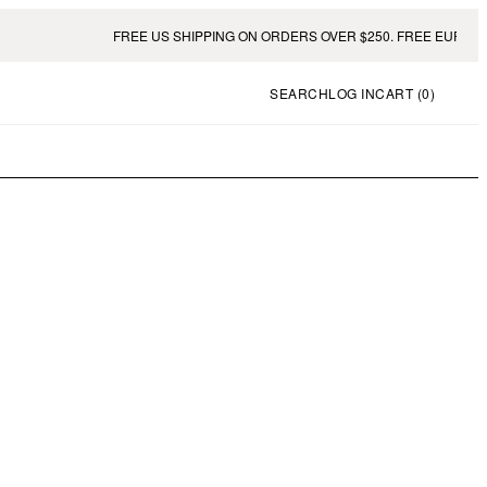
FREE US SHIPPING ON ORDERS OVER $250. FREE EUROPE SH
SEARCH
LOG IN
CART (
0
)