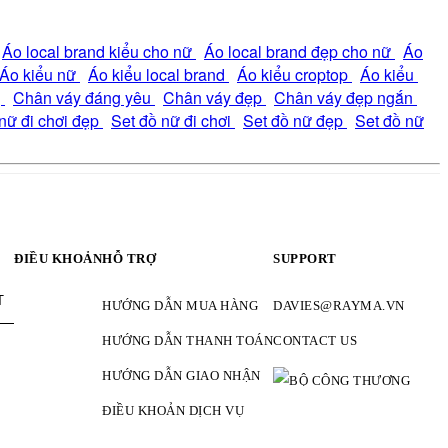
Áo local brand kiểu cho nữ
Áo local brand đẹp cho nữ
Áo
Áo kiểu nữ
Áo kiểu local brand
Áo kiểu croptop
Áo kiểu
g
Chân váy đáng yêu
Chân váy đẹp
Chân váy đẹp ngắn
nữ đi chơi đẹp
Set đồ nữ đi chơi
Set đồ nữ đẹp
Set đồ nữ
ĐIỀU KHOẢN
HỖ TRỢ
SUPPORT
T
HƯỚNG DẪN MUA HÀNG
DAVIES@RAYMA.VN
HƯỚNG DẪN THANH TOÁN
CONTACT US
HƯỚNG DẪN GIAO NHẬN
ĐIỀU KHOẢN DỊCH VỤ