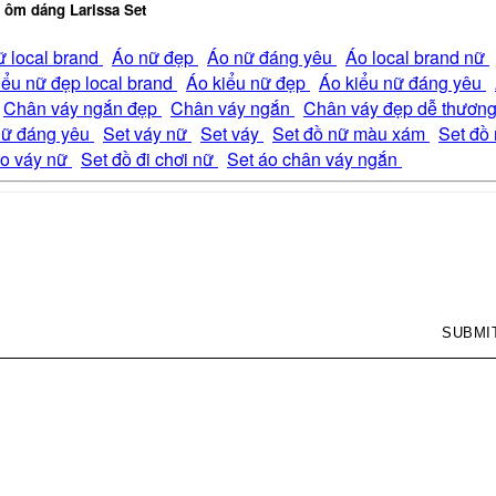
 ôm dáng Larissa Set
ữ local brand
Áo nữ đẹp
Áo nữ đáng yêu
Áo local brand nữ
iểu nữ đẹp local brand
Áo kiểu nữ đẹp
Áo kiểu nữ đáng yêu
Chân váy ngắn đẹp
Chân váy ngắn
Chân váy đẹp dễ thươn
nữ đáng yêu
Set váy nữ
Set váy
Set đồ nữ màu xám
Set đồ 
áo váy nữ
Set đồ đi chơi nữ
Set áo chân váy ngắn
SUBMI