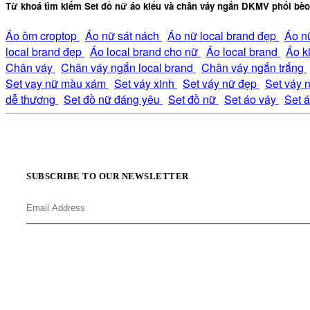
Từ khoá tìm kiếm
Set đồ nữ áo kiểu và chân váy ngắn DKMV phối bèo
Áo ôm croptop
Áo nữ sát nách
Áo nữ local brand đẹp
Áo n
local brand đẹp
Áo local brand cho nữ
Áo local brand
Áo k
Chân váy
Chân váy ngắn local brand
Chân váy ngắn trắng
Set vay nữ màu xám
Set váy xinh
Set váy nữ đẹp
Set váy 
dễ thương
Set đồ nữ đáng yêu
Set đồ nữ
Set áo váy
Set 
SUBSCRIBE TO OUR NEWSLETTER