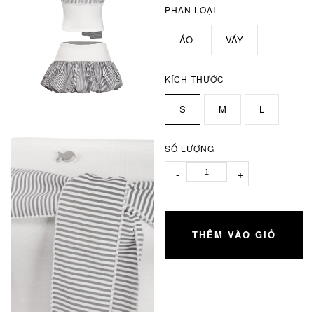
PHÂN LOẠI
ÁO
VÁY
KÍCH THƯỚC
S
M
L
SỐ LƯỢNG
-
+
THÊM VÀO GIỎ