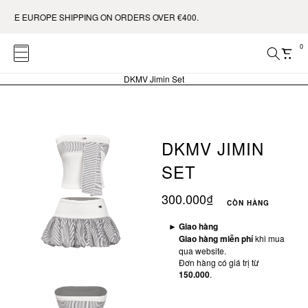
REE EUROPE SHIPPING ON ORDERS OVER €400.
0
DKMV Jimin Set
DKMV JIMIN
SET
300.000₫
CÒN HÀNG
►
Giao hàng
Giao hàng miễn phí
khi mua
qua website.
Đơn hàng có giá trị từ
150.000
.