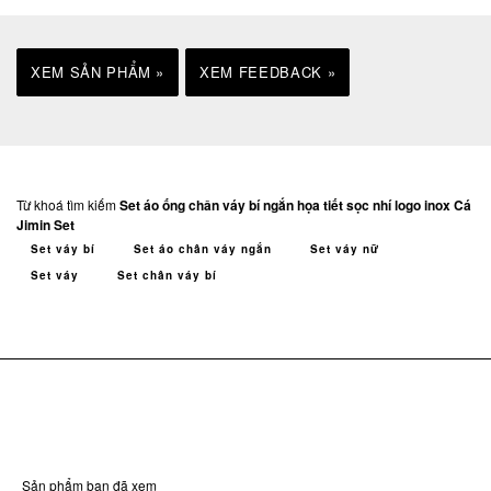
XEM SẢN PHẨM »
XEM FEEDBACK »
Từ khoá tìm kiếm
Set áo ống chân váy bí ngắn họa tiết sọc nhí logo inox Cá
Jimin Set
Set váy bí
Set áo chân váy ngắn
Set váy nữ
Set váy
Set chân váy bí
Sản phẩm bạn đã xem