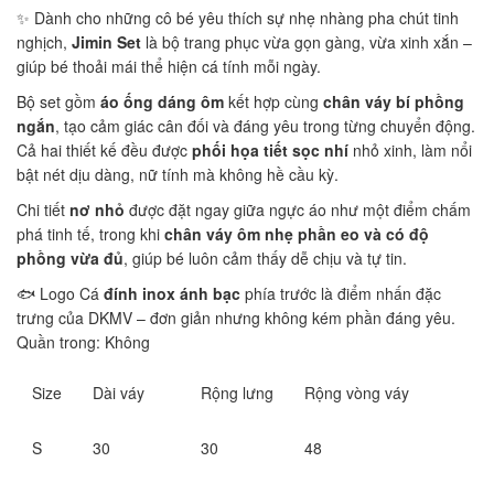
✨ Dành cho những cô bé yêu thích sự nhẹ nhàng pha chút tinh
nghịch,
Jimin Set
là bộ trang phục vừa gọn gàng, vừa xinh xắn –
giúp bé thoải mái thể hiện cá tính mỗi ngày.
Bộ set gồm
áo ống dáng ôm
kết hợp cùng
chân váy bí phồng
ngắn
, tạo cảm giác cân đối và đáng yêu trong từng chuyển động.
Cả hai thiết kế đều được
phối họa tiết sọc nhí
nhỏ xinh, làm nổi
bật nét dịu dàng, nữ tính mà không hề cầu kỳ.
Chi tiết
nơ nhỏ
được đặt ngay giữa ngực áo như một điểm chấm
phá tinh tế, trong khi
chân váy ôm nhẹ phần eo và có độ
phồng vừa đủ
, giúp bé luôn cảm thấy dễ chịu và tự tin.
🐟 Logo Cá
đính inox ánh bạc
phía trước là điểm nhấn đặc
trưng của DKMV – đơn giản nhưng không kém phần đáng yêu.
Quần trong: Không
Size
Dài váy
Rộng lưng
Rộng vòng váy
S
30
30
48