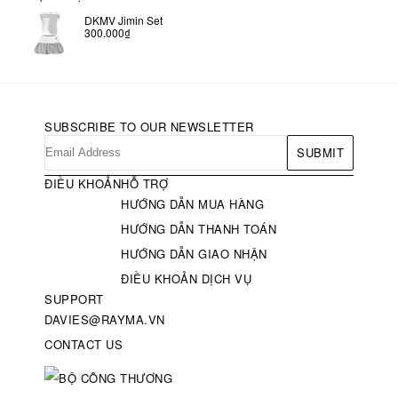
DKMV Jimin Set
300.000₫
SUBSCRIBE TO OUR NEWSLETTER
SUBMIT
ĐIỀU KHOẢN
HỖ TRỢ
HƯỚNG DẪN MUA HÀNG
HƯỚNG DẪN THANH TOÁN
HƯỚNG DẪN GIAO NHẬN
ĐIỀU KHOẢN DỊCH VỤ
SUPPORT
DAVIES@RAYMA.VN
CONTACT US