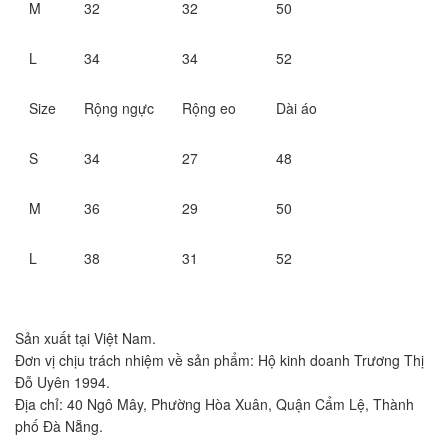
M
32
32
50
L
34
34
52
Size
Rộng ngực
Rộng eo
Dài áo
S
34
27
48
M
36
29
50
L
38
31
52
Sản xuất tại Việt Nam.
Đơn vị chịu trách nhiệm về sản phẩm: Hộ kinh doanh Trương Thị
Đỗ Uyên 1994.
Địa chỉ: 40 Ngô Mây, Phường Hòa Xuân, Quận Cẩm Lệ, Thành
phố Đà Nẵng.