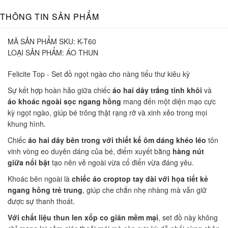
THÔNG TIN SẢN PHẨM
MÃ SẢN PHẨM SKU:
K-T60
LOẠI SẢN PHẨM:
ÁO THUN
Felicite Top - Set đồ ngọt ngào cho nàng tiểu thư kiêu kỳ
Sự kết hợp hoàn hảo giữa chiếc
áo hai dây trắng tinh khôi
và
áo khoác ngoài sọc ngang hồng
mang đến một diện mạo cực
kỳ ngọt ngào, giúp bé trông thật rạng rỡ và xinh xẻo trong mọi
khung hình.
Chiếc
áo hai dây bên trong với thiết kế ôm dáng khéo léo
tôn
vinh vòng eo duyên dáng của bé, điểm xuyết bằng
hàng nút
giữa nổi bật
tạo nên vẻ ngoài vừa cổ điển vừa đáng yêu.
Khoác bên ngoài là
chiếc áo croptop tay dài với họa tiết kẻ
ngang hồng trẻ trung
, giúp che chắn nhẹ nhàng mà vẫn giữ
được sự thanh thoát.
Với chất liệu thun len xốp co giãn mềm mại
, set đồ này không