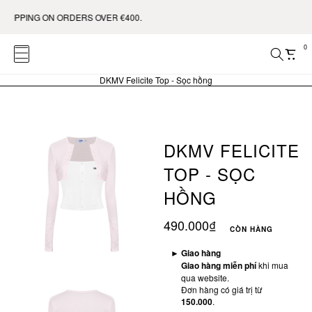
IPPING ON ORDERS OVER €400.
0
DKMV Felicite Top - Sọc hồng
DKMV FELICITE
TOP - SỌC
HỒNG
490.000₫
CÒN HÀNG
►
Giao hàng
Giao hàng miễn phí
khi mua
qua website.
Đơn hàng có giá trị từ
150.000
.