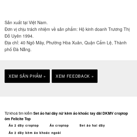
Sản xuất tại Việt Nam.
Đơn vị chịu trách nhiệm về sản phẩm: Hộ kinh doanh Trương Thị
Đỗ Uyên 1994.
Địa chỉ: 40 Ngô Mây, Phường Hòa Xuân, Quận Cẩm Lệ, Thành
phố Đà Nẵng.
XEM SẢN PHẨM »
XEM FEEDBACK »
Từ khoá tìm kiếm
Set áo hai dây nữ kèm áo khoác tay dài DKMV croptop
ôm Felicite Top
Áo 2 dây croptop
Áo croptop
Set áo hai dây
Áo 2 dây kèm áo khoác ngoài