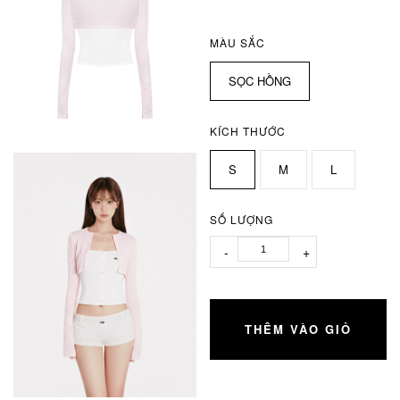
MÀU SẮC
SỌC HỒNG
KÍCH THƯỚC
S
M
L
SỐ LƯỢNG
-
+
THÊM VÀO GIỎ