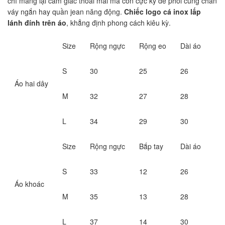
chỉ mang lại cảm giác thoải mái mà còn cực kỳ dễ phối cùng chân
váy ngắn hay quần jean năng động.
Chiếc logo cá inox lấp
lánh đính trên áo
, khẳng định phong cách kiêu kỳ.
Size
Rộng ngực
Rộng eo
Dài áo
S
30
25
26
Áo hai dây
M
32
27
28
L
34
29
30
Size
Rộng ngực
Bắp tay
Dài áo
S
33
12
26
Áo khoác
M
35
13
28
L
37
14
30