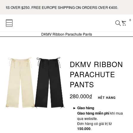
RS OVER $250. FREE EUROPE SHIPPING ON ORDERS OVER €400.
0
DKMV Ribbon Parachute Pants
DKMV RIBBON
PARACHUTE
PANTS
280.000₫
HẾT HÀNG
►
Giao hàng
Giao hàng miễn phí
khi mua
qua website.
Đơn hàng có giá trị từ
150.000
.