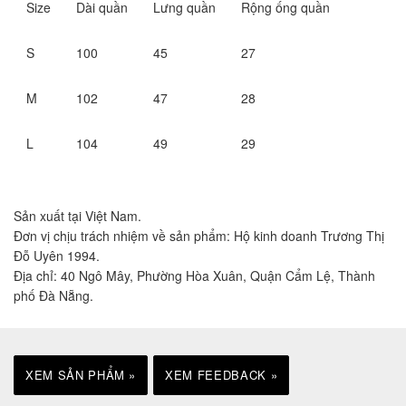
Size
Dài quần
Lưng quần
Rộng ống quần
S
100
45
27
M
102
47
28
L
104
49
29
Sản xuất tại Việt Nam.
Đơn vị chịu trách nhiệm về sản phẩm: Hộ kinh doanh Trương Thị
Đỗ Uyên 1994.
Địa chỉ: 40 Ngô Mây, Phường Hòa Xuân, Quận Cẩm Lệ, Thành
phố Đà Nẵng.
XEM SẢN PHẨM »
XEM FEEDBACK »