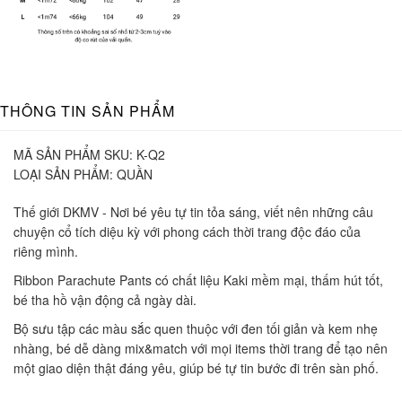
THÔNG TIN SẢN PHẨM
MÃ SẢN PHẨM SKU:
K-Q2
LOẠI SẢN PHẨM:
QUẦN
Thế giới DKMV - Nơi bé yêu tự tin tỏa sáng, viết nên những câu
chuyện cổ tích diệu kỳ với phong cách thời trang độc đáo của
riêng mình.
Ribbon Parachute Pants có chất liệu Kaki mềm mại, thấm hút tốt,
bé tha hồ vận động cả ngày dài.
Bộ sưu tập các màu sắc quen thuộc với đen tối giản và kem nhẹ
nhàng, bé dễ dàng mix&match với mọi items thời trang để tạo nên
một giao diện thật đáng yêu, giúp bé tự tin bước đi trên sàn phố.